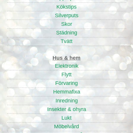
Kökstips
Silverputs
Skor
Städning
Tvätt
Hus & hem
Elektronik
Flytt
Förvaring
Hemmafixa
Inredning
Insekter & ohyra
Lukt
Möbelvård