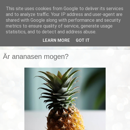
This site uses cookies from Google to deliver its services
Smarta vardagstips
and to analyze traffic. Your IP address and user-agent are
shared with Google along with performance and security
metrics to ensure quality of service, generate usage
Husmorstips, tricks och knep, smarta lösningar!
statistics, and to detect and address abuse.
LEARN MORE
GOT IT
▼
Är ananasen mogen?