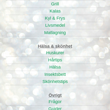
Grill
Kalas
Kyl & Frys
Livsmedel
Matlagning
Hälsa & skönhet
Huskurer
Hårtips
Hälsa
Insektsbett
Skönhetstips
Övrigt
Frågor
Guider