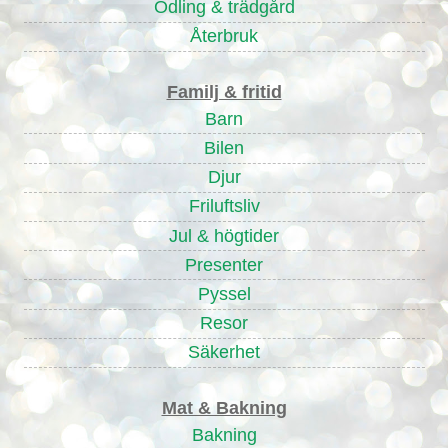
Odling & trädgård
Återbruk
Familj & fritid
Barn
Bilen
Djur
Friluftsliv
Jul & högtider
Presenter
Pyssel
Resor
Säkerhet
Mat & Bakning
Bakning