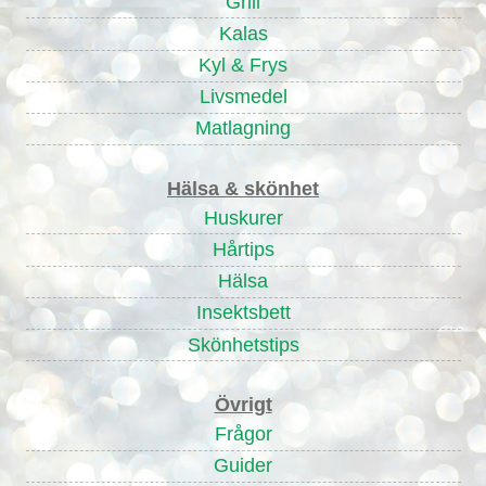
Grill
Kalas
Kyl & Frys
Livsmedel
Matlagning
Hälsa & skönhet
Huskurer
Hårtips
Hälsa
Insektsbett
Skönhetstips
Övrigt
Frågor
Guider