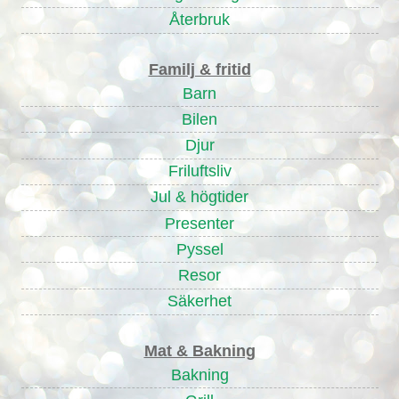
Återbruk
Familj & fritid
Barn
Bilen
Djur
Friluftsliv
Jul & högtider
Presenter
Pyssel
Resor
Säkerhet
Mat & Bakning
Bakning