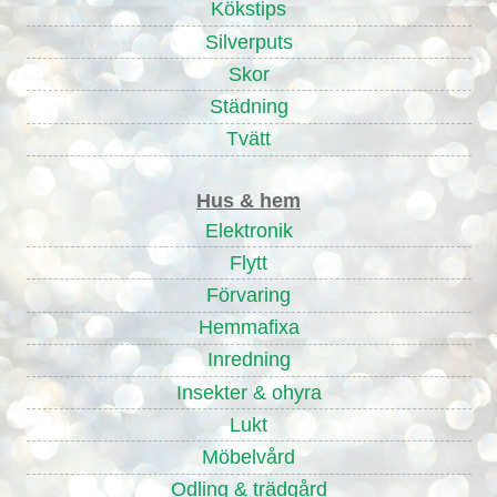
Kökstips
Silverputs
Skor
Städning
Tvätt
Hus & hem
Elektronik
Flytt
Förvaring
Hemmafixa
Inredning
Insekter & ohyra
Lukt
Möbelvård
Odling & trädgård