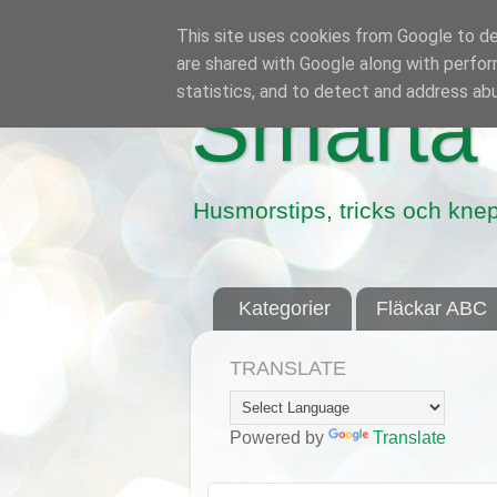
This site uses cookies from Google to del
are shared with Google along with perfor
statistics, and to detect and address ab
Smarta 
Husmorstips, tricks och knep
Kategorier
Fläckar ABC
TRANSLATE
Powered by
Translate