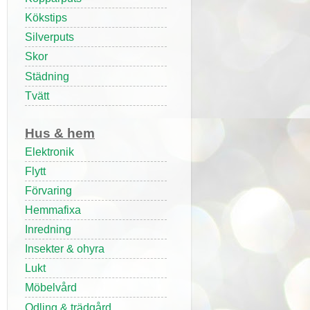
Kökstips
Silverputs
Skor
Städning
Tvätt
Hus & hem
Elektronik
Flytt
Förvaring
Hemmafixa
Inredning
Insekter & ohyra
Lukt
Möbelvård
Odling & trädgård