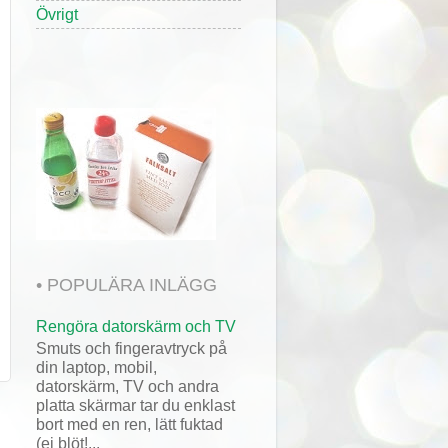
Övrigt
• POPULÄRA INLÄGG
Rengöra datorskärm och TV
Smuts och fingeravtryck på
din laptop, mobil,
datorskärm, TV och andra
platta skärmar tar du enklast
bort med en ren, lätt fuktad
(ej blöt!...