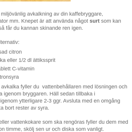
h miljövänlig avkalkning av din kaffebryggare,
lator mm. Knepet är att använda något
surt
som kan
så får du kannan skinande ren igen.
ternativ:
sad citron
a eller 1/2 dl ättikssprit
blett C-vitamin
itronsyra
l avkalka fyller du vattenbehållaren med lösningen och
na igenom bryggaren. Häll sedan tillbaka i
a igenom ytterligare 2-3 ggr. Avsluta med en omgång
ta bort rester av syra.
 eller vattenkokare som ska rengöras fyller du dem med
on timme, skölj sen ur och diska som vanligt.