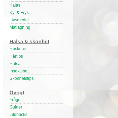
Kalas
Kyl & Frys
Livsmedel
Matlagning
Hälsa & skönhet
Huskurer
Hårtips
Hälsa
Insektsbett
Skönhetstips
Övrigt
Frågor
Guider
Lifehacks