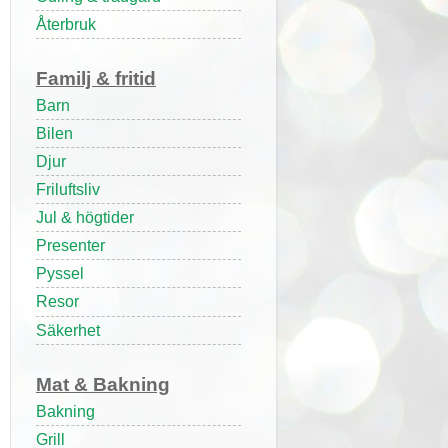
Återbruk
Familj & fritid
Barn
Bilen
Djur
Friluftsliv
Jul & högtider
Presenter
Pyssel
Resor
Säkerhet
Mat & Bakning
Bakning
Grill