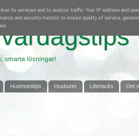
iver its services and to analyze traffic. Your IP address and use
mance and security metrics to ensure quality of service, genera
use.
vardagstips
, smarta lösningar!
Husmorstips
Huskurer
Lifehacks
Om m