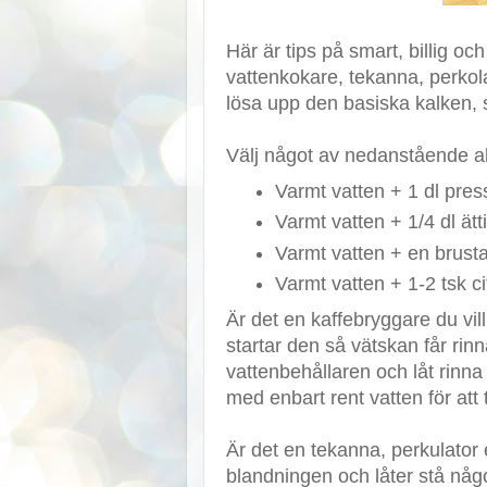
Här är tips på smart, billig oc
vattenkokare, tekanna, perko
lösa upp den basiska kalken, 
Välj något av nedanstående al
Varmt vatten + 1 dl pres
Varmt vatten + 1/4 dl ättik
Varmt vatten + en brusta
Varmt vatten + 1-2 tsk c
Är det en kaffebryggare du vil
startar den så vätskan får rin
vattenbehållaren och låt rinn
med enbart rent vatten för att 
Är det en tekanna, perkulator
blandningen och låter stå någ