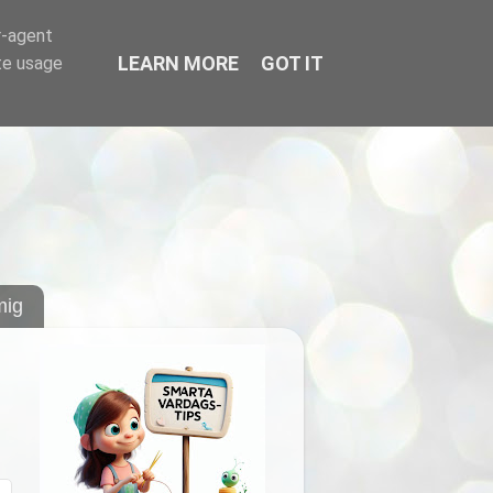
r-agent
LEARN MORE
GOT IT
te usage
ig