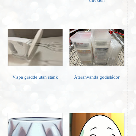
direkten
Vispa grädde utan stänk
Återanvända godislådor