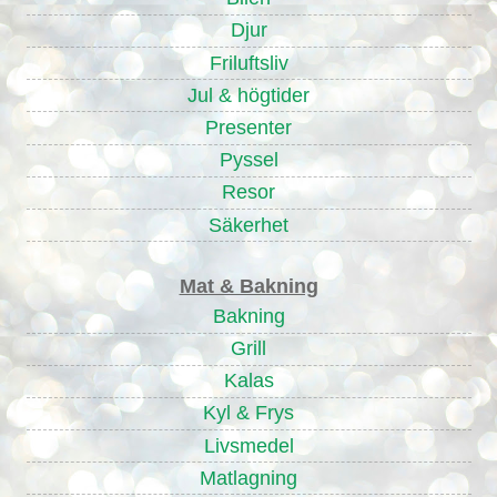
Djur
Friluftsliv
Jul & högtider
Presenter
Pyssel
Resor
Säkerhet
Mat & Bakning
Bakning
Grill
Kalas
Kyl & Frys
Livsmedel
Matlagning