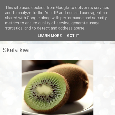
This site uses cookies from Google to deliver its services
Smarta vardagstips
and to analyze traffic. Your IP address and user-agent are
shared with Google along with performance and security
metrics to ensure quality of service, generate usage
Husmorstips, tricks och knep, smarta lösningar!
statistics, and to detect and address abuse.
LEARN MORE
GOT IT
▼
Skala kiwi