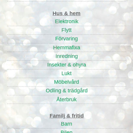
Hus & hem
Elektronik
Flytt
Förvaring
Hemmafixa
Inredning
Insekter & ohyra
Lukt
Möbelvård
Odling & trädgård
Återbruk
Familj & fritid
Barn
Bilen