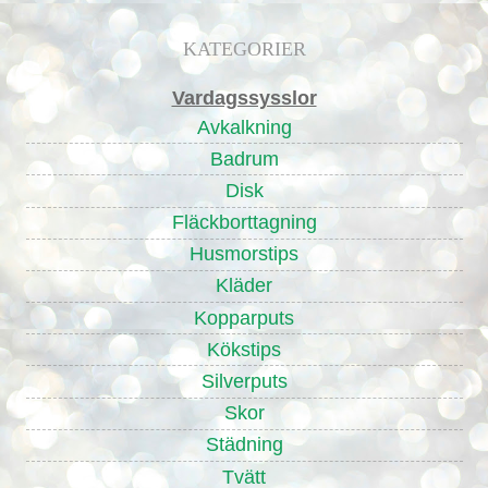
KATEGORIER
Vardagssysslor
Avkalkning
Badrum
Disk
Fläckborttagning
Husmorstips
Kläder
Kopparputs
Kökstips
Silverputs
Skor
Städning
Tvätt