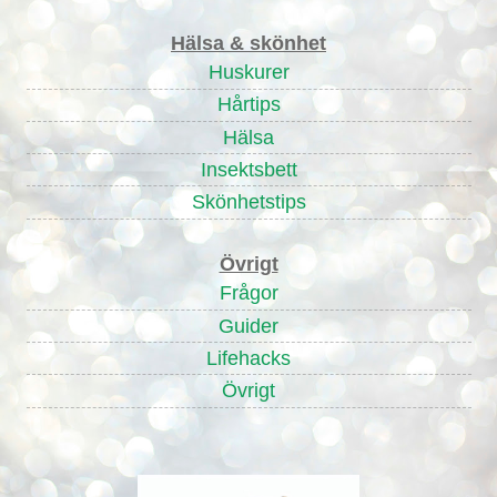
Hälsa & skönhet
Huskurer
Hårtips
Hälsa
Insektsbett
Skönhetstips
Övrigt
Frågor
Guider
Lifehacks
Övrigt