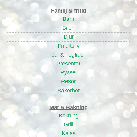
Familj & fritid
Barn
Bilen
Djur
Friluftsliv
Jul & högtider
Presenter
Pyssel
Resor
Säkerhet
Mat & Bakning
Bakning
Grill
Kalas