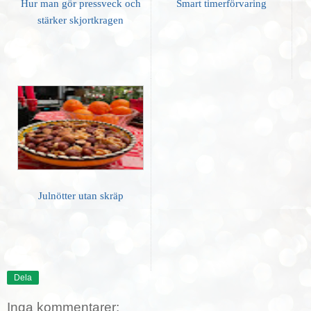
Hur man gör pressveck och
Smart timerförvaring
stärker skjortkragen
Julnötter utan skräp
Dela
Inga kommentarer: