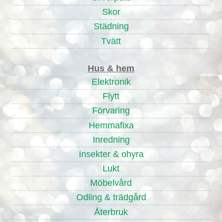
Skor
Städning
Tvätt
Hus & hem
Elektronik
Flytt
Förvaring
Hemmafixa
Inredning
Insekter & ohyra
Lukt
Möbelvård
Odling & trädgård
Återbruk