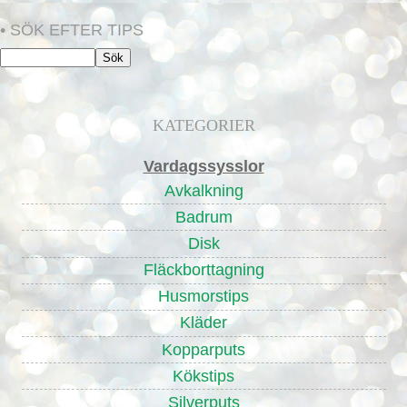
• SÖK EFTER TIPS
KATEGORIER
Vardagssysslor
Avkalkning
Badrum
Disk
Fläckborttagning
Husmorstips
Kläder
Kopparputs
Kökstips
Silverputs