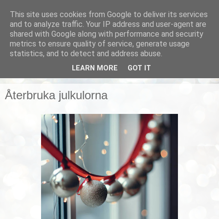
This site uses cookies from Google to deliver its services
Smarta vardagstips
and to analyze traffic. Your IP address and user-agent are
shared with Google along with performance and security
metrics to ensure quality of service, generate usage
Husmorstips, tricks och knep, smarta lösningar!
statistics, and to detect and address abuse.
LEARN MORE
GOT IT
▼
Återbruka julkulorna