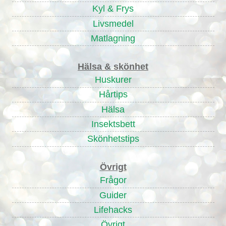
Kyl & Frys
Livsmedel
Matlagning
Hälsa & skönhet
Huskurer
Hårtips
Hälsa
Insektsbett
Skönhetstips
Övrigt
Frågor
Guider
Lifehacks
Övrigt