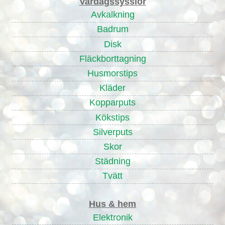
Vardagssysslor
Avkalkning
Badrum
Disk
Fläckborttagning
Husmorstips
Kläder
Kopparputs
Kökstips
Silverputs
Skor
Städning
Tvätt
Hus & hem
Elektronik