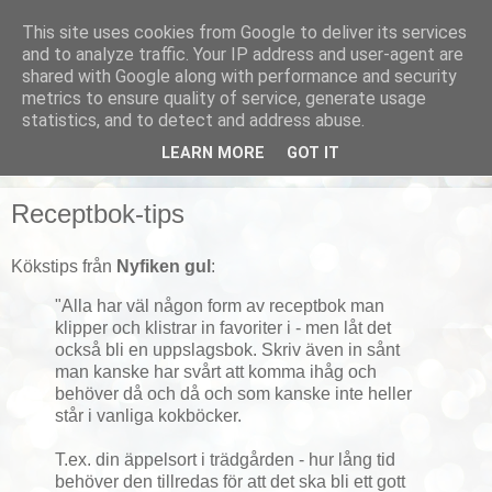
This site uses cookies from Google to deliver its services
Smarta vardagstips
and to analyze traffic. Your IP address and user-agent are
shared with Google along with performance and security
metrics to ensure quality of service, generate usage
Husmorstips, tricks och knep, smarta lösningar!
statistics, and to detect and address abuse.
LEARN MORE
GOT IT
▼
Receptbok-tips
Kökstips från
Nyfiken gul
:
"Alla har väl någon form av receptbok man
klipper och klistrar in favoriter i - men låt det
också bli en uppslagsbok. Skriv även in sånt
man kanske har svårt att komma ihåg och
behöver då och då och som kanske inte heller
står i vanliga kokböcker.
T.ex. din äppelsort i trädgården - hur lång tid
behöver den tillredas för att det ska bli ett gott