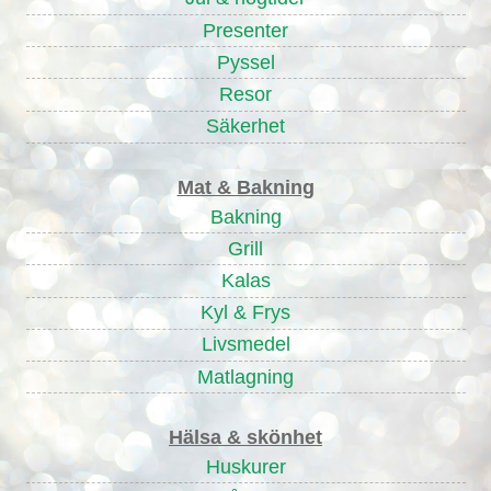
Presenter
Pyssel
Resor
Säkerhet
Mat & Bakning
Bakning
Grill
Kalas
Kyl & Frys
Livsmedel
Matlagning
Hälsa & skönhet
Huskurer