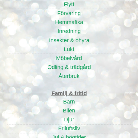
Flytt
Förvaring
Hemmafixa
Inredning
Insekter & ohyra
Lukt
Möbelvård
Odling & trädgård
Återbruk
Familj & fritid
Barn
Bilen
Djur
Friluftsliv
Jul & högtider