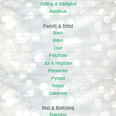
Odling & trädgård
Återbruk
Familj & fritid
Barn
Bilen
Djur
Friluftsliv
Jul & högtider
Presenter
Pyssel
Resor
Säkerhet
Mat & Bakning
Bakning