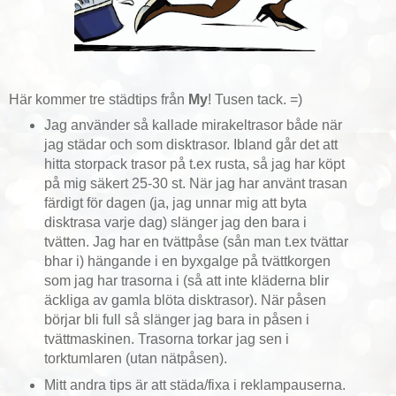
Här kommer tre städtips från
My
! Tusen tack. =)
Jag använder så kallade mirakeltrasor
både när
jag städar och som disktrasor. Ibland går det att
hitta storpack trasor på t.ex rusta, så jag har köpt
på mig säkert 25-30 st. När jag har använt trasan
färdigt för dagen (ja, jag unnar mig att byta
disktrasa varje dag) slänger jag den bara i
tvätten. Jag har en tvättpåse (sån man t.ex tvättar
bhar i) hängande i en byxgalge på tvättkorgen
som jag har trasorna i (så att inte kläderna blir
äckliga av gamla blöta disktrasor). När påsen
börjar bli full så slänger jag bara in påsen i
tvättmaskinen. Trasorna torkar jag sen i
torktumlaren (utan nätpåsen).
Mitt andra tips är att städa/fixa i reklampauserna.