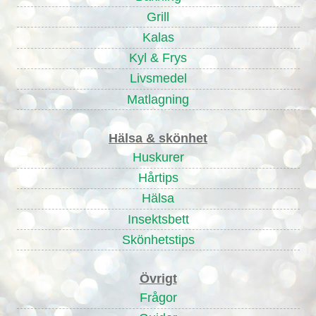
Grill
Kalas
Kyl & Frys
Livsmedel
Matlagning
Hälsa & skönhet
Huskurer
Hårtips
Hälsa
Insektsbett
Skönhetstips
Övrigt
Frågor