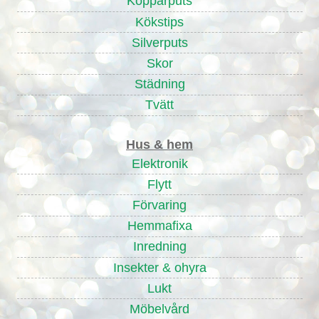
Kopparputs
Kökstips
Silverputs
Skor
Städning
Tvätt
Hus & hem
Elektronik
Flytt
Förvaring
Hemmafixa
Inredning
Insekter & ohyra
Lukt
Möbelvård