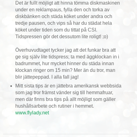
Det är fullt möjligt att hinna tömma diskmaskinen
under en reklampaus, fylla den och torka av
diskbänken och städa köket under andra och
tredje pausen, och vips så har du städat hela
köket under tiden som du tittat på CSI.
Tidspressen gör det dessutom lite roligt! ;o)
Överhuvudtaget tycker jag att det funkar bra att
ge sig själv lite tidspress; ta med äggklockan in i
badrummet, hur mycket hinner du städa innan
klockan ringer om 15 min? Mer än du tror, man
blir jättepeppad. I alla fall jag!
Mitt sista tips är en jättebra amerikansk webbsida
som jag tror främst vänder sig till hemmafruar,
men där finns bra tips på allt möjligt som gäller
hushållsarbete och rutiner i hemmet.
www.flylady.net