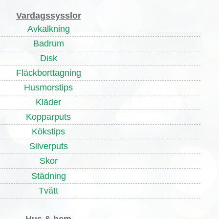
Vardagssysslor
Avkalkning
Badrum
Disk
Fläckborttagning
Husmorstips
Kläder
Kopparputs
Kökstips
Silverputs
Skor
Städning
Tvätt
Hus & hem