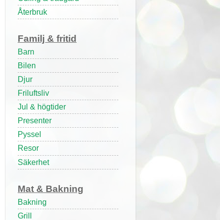
Återbruk
Familj & fritid
Barn
Bilen
Djur
Friluftsliv
Jul & högtider
Presenter
Pyssel
Resor
Säkerhet
Mat & Bakning
Bakning
Grill