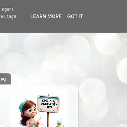
r-agent
LEARN MORE
GOT IT
te usage
ig