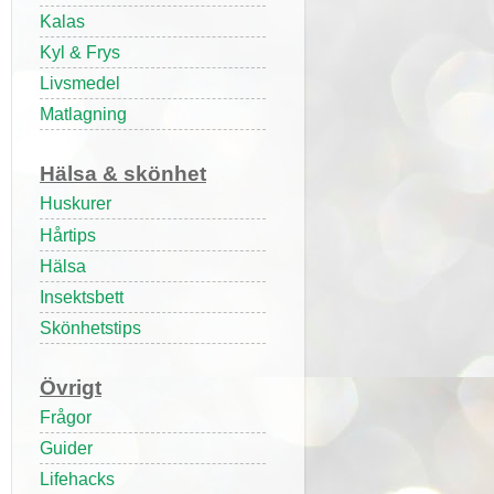
Kalas
Kyl & Frys
Livsmedel
Matlagning
Hälsa & skönhet
Huskurer
Hårtips
Hälsa
Insektsbett
Skönhetstips
Övrigt
Frågor
Guider
Lifehacks