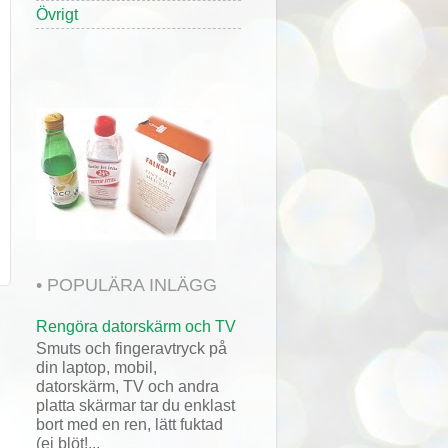
Övrigt
• POPULÄRA INLÄGG
Rengöra datorskärm och TV
Smuts och fingeravtryck på
din laptop, mobil,
datorskärm, TV och andra
platta skärmar tar du enklast
bort med en ren, lätt fuktad
(ej blöt!...