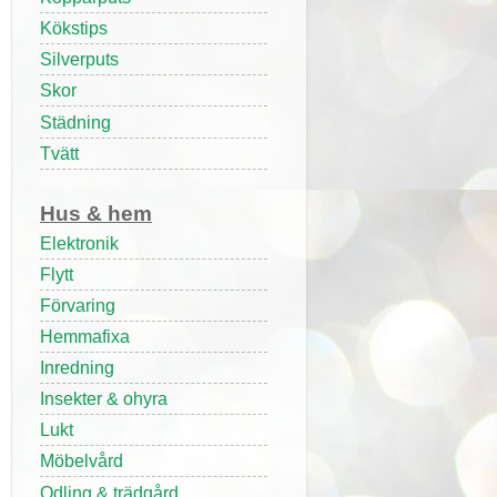
Kökstips
Silverputs
Skor
Städning
Tvätt
Hus & hem
Elektronik
Flytt
Förvaring
Hemmafixa
Inredning
Insekter & ohyra
Lukt
Möbelvård
Odling & trädgård