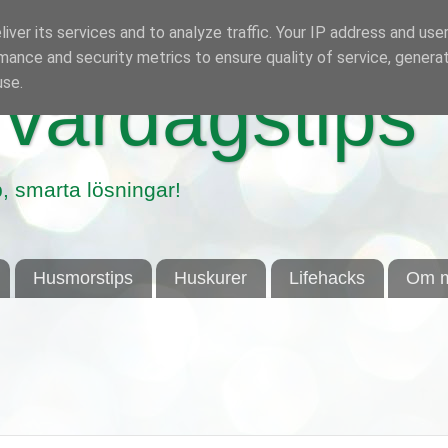
iver its services and to analyze traffic. Your IP address and use
mance and security metrics to ensure quality of service, genera
use.
vardagstips
, smarta lösningar!
Husmorstips
Huskurer
Lifehacks
Om m