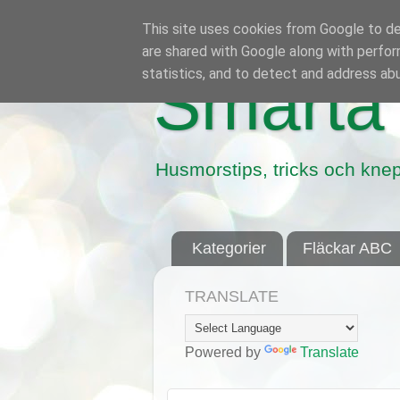
This site uses cookies from Google to del
are shared with Google along with perfor
statistics, and to detect and address ab
Smarta 
Husmorstips, tricks och knep
Kategorier
Fläckar ABC
TRANSLATE
Powered by
Translate