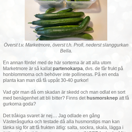
Överst t.v. Marketmore, överst t.h. Profi, nederst slanggurkan
Bella.
En annan fördel med de här sorterna är att alla utom
Marketmore är så kallat
partenokarpa
, dvs. de får frukt på
honblommorna och behöver inte pollineras. På en enda
planta kan man då få uppåt 30-40 gurkor!
Vad gör man då om skadan är skedd och man odlat en sort
med benägenhet att bli bitter? Finns det
husmorsknep
att få
gurkorna goda?
Det tråkiga svaret är nej… Jag odlade en gång
Västeråsgurka och testade då alla husmorstips man kan
tänka sig för att få frukten ätlig: salta, sockra, skala, lägga i