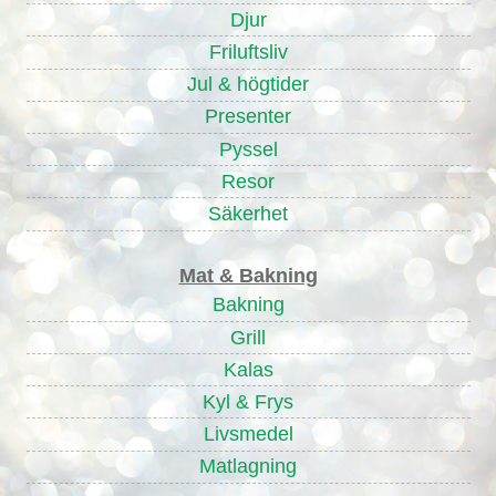
Djur
Friluftsliv
Jul & högtider
Presenter
Pyssel
Resor
Säkerhet
Mat & Bakning
Bakning
Grill
Kalas
Kyl & Frys
Livsmedel
Matlagning