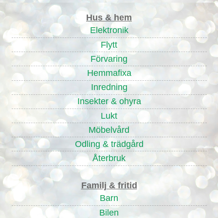
Hus & hem
Elektronik
Flytt
Förvaring
Hemmafixa
Inredning
Insekter & ohyra
Lukt
Möbelvård
Odling & trädgård
Återbruk
Familj & fritid
Barn
Bilen