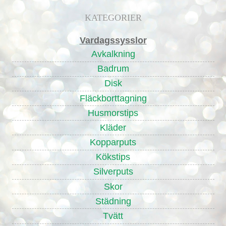
KATEGORIER
Vardagssysslor
Avkalkning
Badrum
Disk
Fläckborttagning
Husmorstips
Kläder
Kopparputs
Kökstips
Silverputs
Skor
Städning
Tvätt