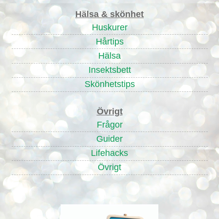
Hälsa & skönhet
Huskurer
Hårtips
Hälsa
Insektsbett
Skönhetstips
Övrigt
Frågor
Guider
Lifehacks
Övrigt