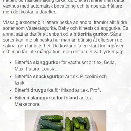
natten) och att den aldrig torkar ut. Enklast klarar man detta i
växthus med automatisk bevattning och temperaturhållare,
men det kostar ju därefter...
Vissa gurksorter blir lättare beska än andra, framför allt äldre
sorter som Västeråsgurka, Baby och kinesisk slanggurka. Ett
annat sätt är därför att enbart odla
bitterfria gurkor.
Såna
sorter kan inte bli beska hur man än bär sig åt eftersom de
saknar gen för bitterhet. De kostar ofta en slant för fröpåsen
och man får inte många frön, men det är det värt tycker jag!
Bitterfria
slanggurkor
för växthuset är t.ex. Bella,
Max, Futura, Lousia.
Bitterfria
snacksgurkor
är t.ex. Piccolini och
Iznik.
Bitterfri
druvgurka
för friland är t.ex. Profi.
Bitterfri
slanggurka för friland
är t.ex.
Marketmore.