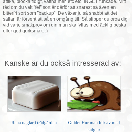
ättika, plocka tidigt, vattna mer, etc etc. INGET funkade. Mitt
råd om du valt ”fel” sort är därför att snarast så även en
bitterfri sort som ”backup”. De växer ju så snabbt att det
sällan är försent att så en omgång till. Så slipper du oroa dig
vid varje smakprov om din mun ska fyllas med äcklig beska
eller god gurksmak. :)
Kanske är du också intresserad av:
Rena naglar i trädgården
Guide: Hur man blir av med
sniglar