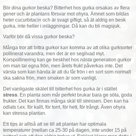
Blir dina gurkor beska? Bitterhet hos gurka orsakas av flera
gener och är plantans försvar mot ohyra. Ämnet som bildas
heter cucurbitacin och är svagt giftigt, så ät aldrig en besk
gurka, inte heller i inläggningar. Då kan du bli magsjuk.
Varför blir då vissa gurkor beska?
Många tror att bittra gurkor kan komma av att olika gurksorter
pollinerat varandra, men det är en seglivad myt.
Korspollinering kan ge beskhet hos
nästa
generation gurkor
om man tar egna frön, men årets frukt påverkas inte. Det
värsta som kan hända är att du får frön i en sort som normalt
ska sakna frön, men smaken är som vanligt.
Det vanligaste skälet till bitterhet hos gurka är i stället
stress
. En planta som mår perfekt brukar bara ge söta, goda
frukter. Det kan finnas många skäl till stressen. Den kan ha
odlats t.ex. för kallt, för torrt, för hett, för trångt. Även ohyra
kan stressa plantan.
Ett tips är alltså att se till att plantan har optimala
temperaturer (mellan ca 25-30 på dagen, inte under 15 på