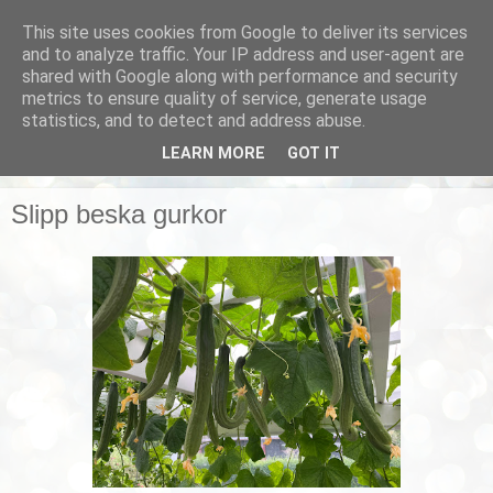
This site uses cookies from Google to deliver its services
Smarta vardagstips
and to analyze traffic. Your IP address and user-agent are
shared with Google along with performance and security
metrics to ensure quality of service, generate usage
Husmorstips, tricks och knep, smarta lösningar!
statistics, and to detect and address abuse.
LEARN MORE
GOT IT
▼
Slipp beska gurkor