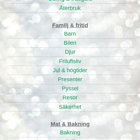
Återbruk
Familj & fritid
Barn
Bilen
Djur
Friluftsliv
Jul & högtider
Presenter
Pyssel
Resor
Säkerhet
Mat & Bakning
Bakning