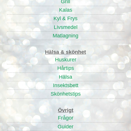
Grill
Kalas
Kyl & Frys
Livsmedel
Matlagning
Hälsa & skönhet
Huskurer
Hårtips
Hälsa
Insektsbett
Skönhetstips
Övrigt
Frågor
Guider