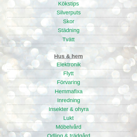
Kökstips
Silverputs
Skor
Städning
Tvätt
Hus & hem
Elektronik
Flytt
Förvaring
Hemmafixa
Inredning
Insekter & ohyra
Lukt
Möbelvård
Odling & trädgård