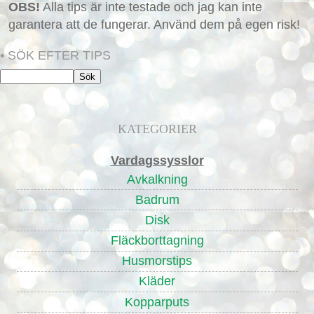
OBS!
Alla tips är inte testade och jag kan inte
garantera att de fungerar. Använd dem på egen risk!
• SÖK EFTER TIPS
KATEGORIER
Vardagssysslor
Avkalkning
Badrum
Disk
Fläckborttagning
Husmorstips
Kläder
Kopparputs