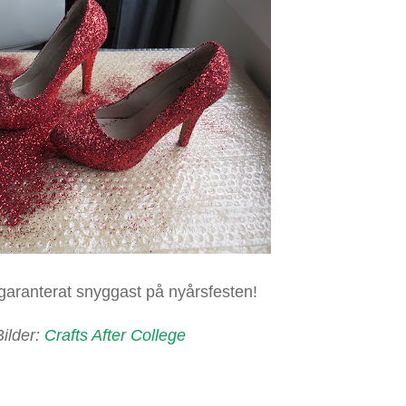
 garanterat snyggast på nyårsfesten!
Bilder:
Crafts After College