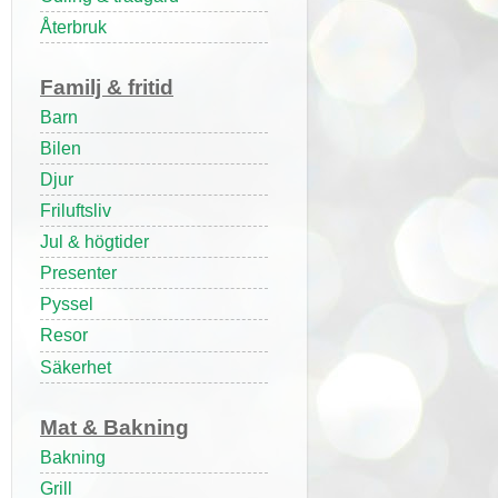
Återbruk
Familj & fritid
Barn
Bilen
Djur
Friluftsliv
Jul & högtider
Presenter
Pyssel
Resor
Säkerhet
Mat & Bakning
Bakning
Grill