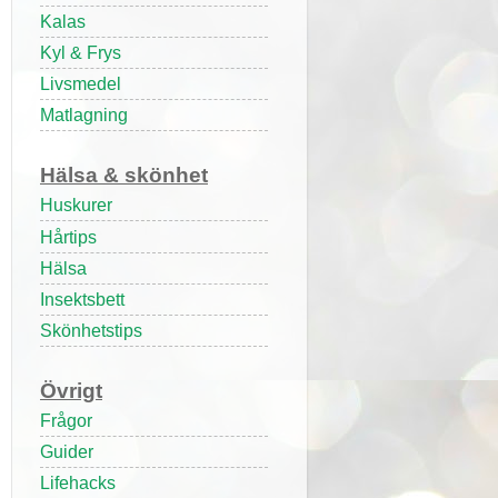
Kalas
Kyl & Frys
Livsmedel
Matlagning
Hälsa & skönhet
Huskurer
Hårtips
Hälsa
Insektsbett
Skönhetstips
Övrigt
Frågor
Guider
Lifehacks