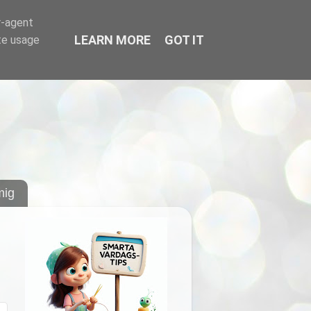
r-agent
LEARN MORE
GOT IT
te usage
ig