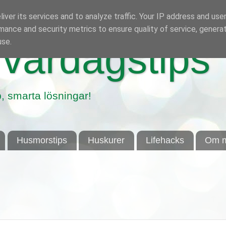
iver its services and to analyze traffic. Your IP address and use
mance and security metrics to ensure quality of service, genera
use.
vardagstips
, smarta lösningar!
Husmorstips
Huskurer
Lifehacks
Om m