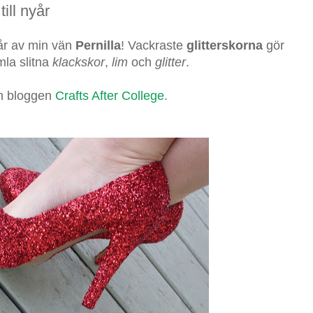
ill nyår
yår av min vän
Pernilla
! Vackraste
glitterskorna
gör
mla slitna
klackskor
,
lim
och
glitter
.
ån bloggen
Crafts After College
.