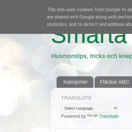
This site uses cookies from Google to del
are shared with Google along with perfor
statistics, and to detect and address ab
Smarta 
Husmorstips, tricks och knep
Kategorier
Fläckar ABC
TRANSLATE
Powered by
Translate