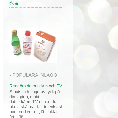
Övrigt
• POPULÄRA INLÄGG
Rengöra datorskärm och TV
Smuts och fingeravtryck på
din laptop, mobil,
datorskärm, TV och andra
platta skärmar tar du enklast
bort med en ren, lätt fuktad
(ej blöt!...