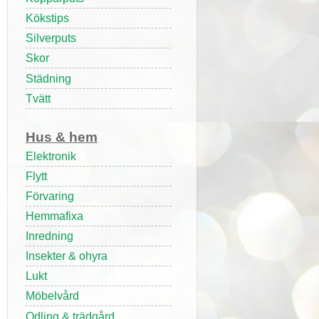
Kökstips
Silverputs
Skor
Städning
Tvätt
Hus & hem
Elektronik
Flytt
Förvaring
Hemmafixa
Inredning
Insekter & ohyra
Lukt
Möbelvård
Odling & trädgård