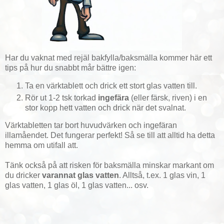
Har du vaknat med rejäl bakfylla/baksmälla kommer här ett
tips på hur du snabbt mår bättre igen:
Ta en värktablett och drick ett stort glas vatten till.
Rör ut 1-2 tsk torkad
ingefära
(eller färsk, riven) i en
stor kopp hett vatten och drick när det svalnat.
Värktabletten tar bort huvudvärken och ingefäran
illamåendet. Det fungerar perfekt! Så se till att alltid ha detta
hemma om utifall att.
Tänk också på att risken för baksmälla minskar markant om
du dricker
varannat glas vatten
. Alltså, t.ex. 1 glas vin, 1
glas vatten, 1 glas öl, 1 glas vatten... osv.