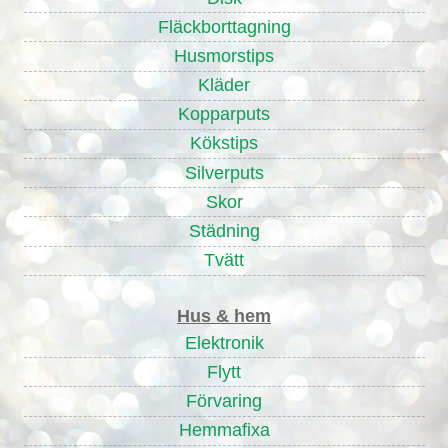
Fläckborttagning
Husmorstips
Kläder
Kopparputs
Kökstips
Silverputs
Skor
Städning
Tvätt
Hus & hem
Elektronik
Flytt
Förvaring
Hemmafixa