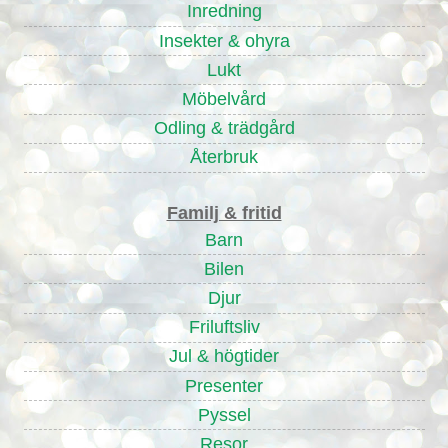
Inredning
Insekter & ohyra
Lukt
Möbelvård
Odling & trädgård
Återbruk
Familj & fritid
Barn
Bilen
Djur
Friluftsliv
Jul & högtider
Presenter
Pyssel
Resor