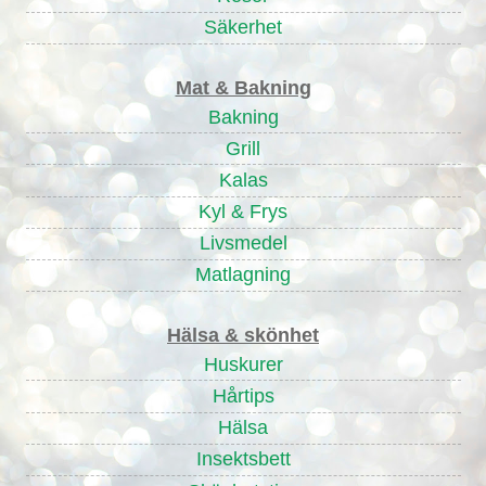
Säkerhet
Mat & Bakning
Bakning
Grill
Kalas
Kyl & Frys
Livsmedel
Matlagning
Hälsa & skönhet
Huskurer
Hårtips
Hälsa
Insektsbett