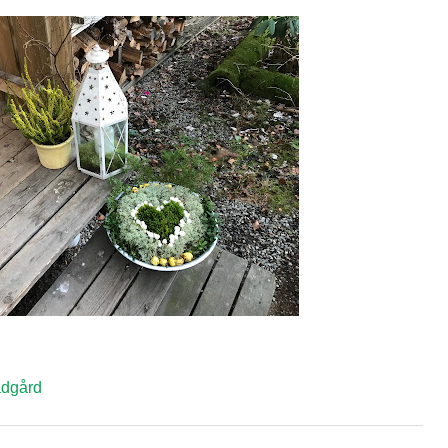
ädgård