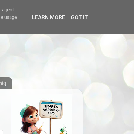
r-agent
LEARN MORE
GOT IT
te usage
ig