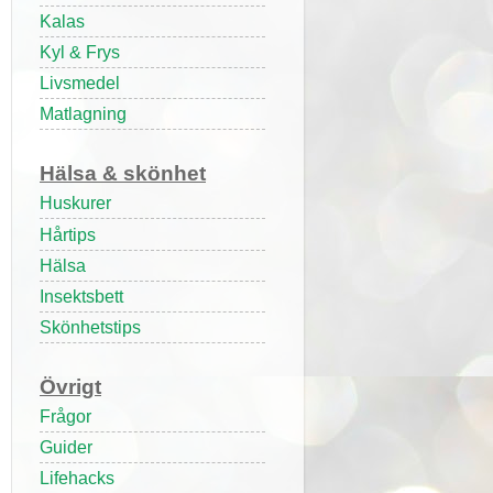
Kalas
Kyl & Frys
Livsmedel
Matlagning
Hälsa & skönhet
Huskurer
Hårtips
Hälsa
Insektsbett
Skönhetstips
Övrigt
Frågor
Guider
Lifehacks