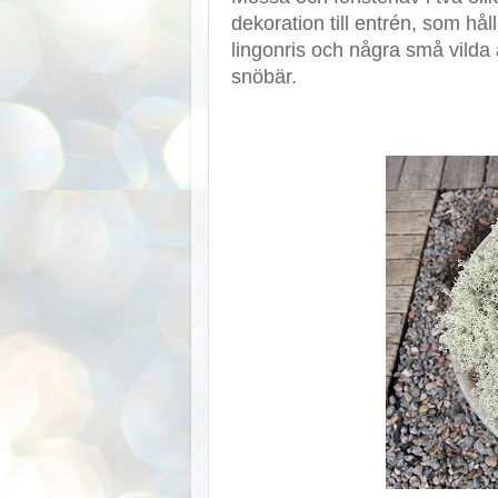
dekoration till entrén, som hål
lingonris och några små vilda ä
snöbär.