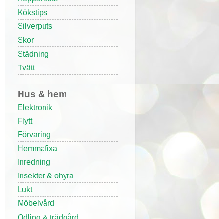
Kökstips
Silverputs
Skor
Städning
Tvätt
Hus & hem
Elektronik
Flytt
Förvaring
Hemmafixa
Inredning
Insekter & ohyra
Lukt
Möbelvård
Odling & trädgård