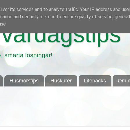
iver its services and to analyze traffic. Your IP address and use
mance and security metrics to ensure quality of service, genera
use.
vardagstips
, smarta lösningar!
Husmorstips
Huskurer
Lifehacks
Om m