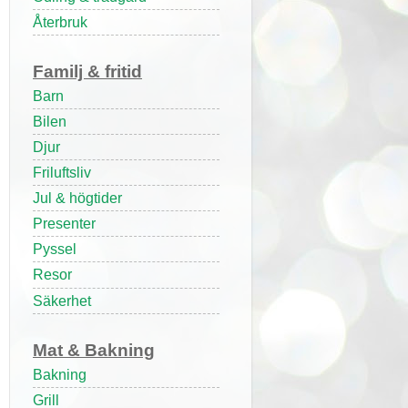
Återbruk
Familj & fritid
Barn
Bilen
Djur
Friluftsliv
Jul & högtider
Presenter
Pyssel
Resor
Säkerhet
Mat & Bakning
Bakning
Grill