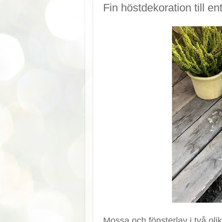
Fin höstdekoration till en
Mossa och fönsterlav i två olik