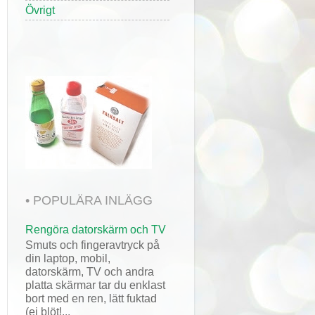
Övrigt
• POPULÄRA INLÄGG
Rengöra datorskärm och TV
Smuts och fingeravtryck på
din laptop, mobil,
datorskärm, TV och andra
platta skärmar tar du enklast
bort med en ren, lätt fuktad
(ej blöt!...