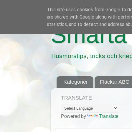
This site uses cookies from Google to del
are shared with Google along with perfor
statistics, and to detect and address ab
Smarta 
Husmorstips, tricks och knep
Kategorier
Fläckar ABC
TRANSLATE
Powered by
Translate