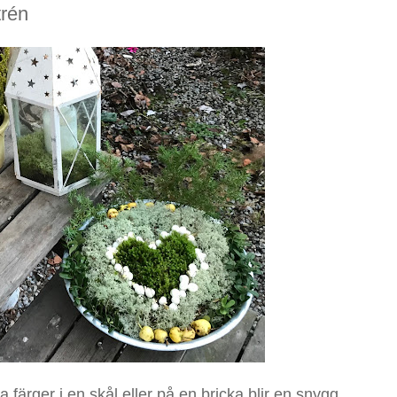
trén
a färger i en skål eller på en bricka blir en snygg