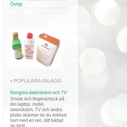
Övrigt
• POPULÄRA INLÄGG
Rengöra datorskärm och TV
Smuts och fingeravtryck på
din laptop, mobil,
datorskärm, TV och andra
platta skärmar tar du enklast
bort med en ren, lätt fuktad
(ej blöt!...