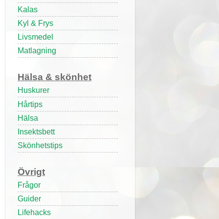
Kalas
Kyl & Frys
Livsmedel
Matlagning
Hälsa & skönhet
Huskurer
Hårtips
Hälsa
Insektsbett
Skönhetstips
Övrigt
Frågor
Guider
Lifehacks