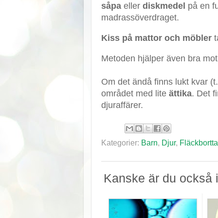
såpa
eller
diskmedel
på en fu
madrassöverdraget.
Kiss på mattor och möbler
Metoden hjälper även bra mot a
Om det ändå finns lukt kvar (t.
området med lite
ättika
. Det 
djuraffärer.
Kategorier:
Barn
,
Djur
,
Fläckbortt
Kanske är du också i