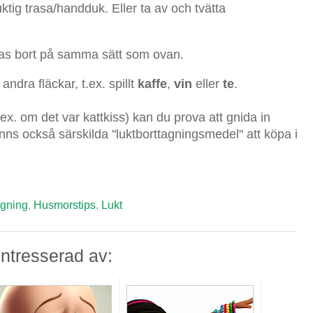
ktig trasa/handduk. Eller ta av och tvätta
tas bort på samma sätt som ovan.
ndra fläckar, t.ex. spillt
kaffe
,
vin
eller
te
.
ex. om det var kattkiss) kan du prova att gnida in
finns också särskilda "luktborttagningsmedel" att köpa i
agning
,
Husmorstips
,
Lukt
ntresserad av: