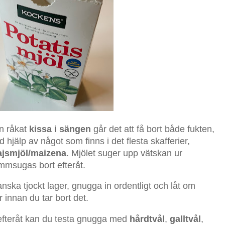
en råkat
kissa i sängen
går det att få bort både fukten,
hjälp av något som finns i det flesta skafferier,
jsmjöl/maizena
. Mjölet suger upp vätskan ur
msugas bort efteråt.
anska tjockt lager, gnugga in ordentligt och låt om
 innan du tar bort det.
 efteråt kan du testa gnugga med
hårdtvål
,
galltvål
,