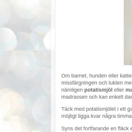
Om barnet, hunden eller katt
missfärgningen och lukten med 
nämligen
potatismjöl
eller
ma
madrassen och kan enkelt dam
Täck med potatismjölet i ett g
möjligt ligga kvar några timmar
Syns det fortfarande en fläck