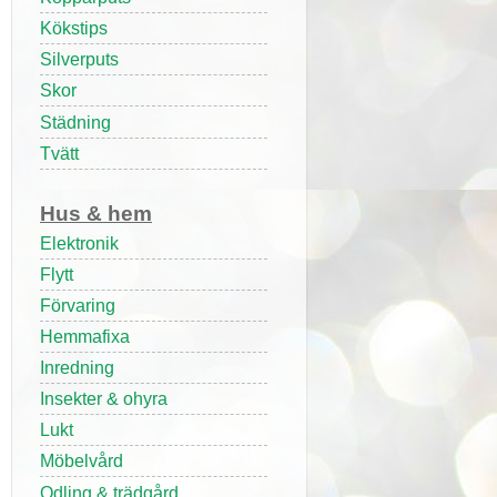
Kökstips
Silverputs
Skor
Städning
Tvätt
Hus & hem
Elektronik
Flytt
Förvaring
Hemmafixa
Inredning
Insekter & ohyra
Lukt
Möbelvård
Odling & trädgård