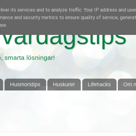
iver its services and to analyze traffic. Your IP address and use
mance and security metrics to ensure quality of service, genera
use.
vardagstips
, smarta lösningar!
Husmorstips
Huskurer
Lifehacks
Om m