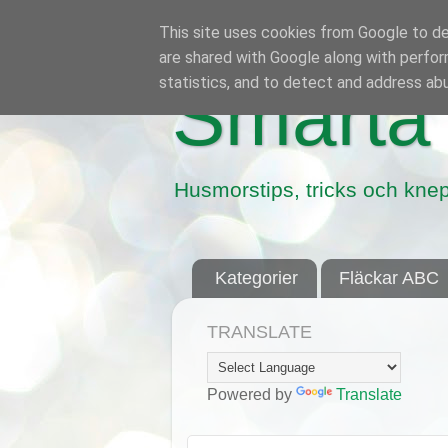
This site uses cookies from Google to del
are shared with Google along with perfor
statistics, and to detect and address ab
Smarta 
Husmorstips, tricks och knep
Kategorier
Fläckar ABC
TRANSLATE
Powered by
Translate