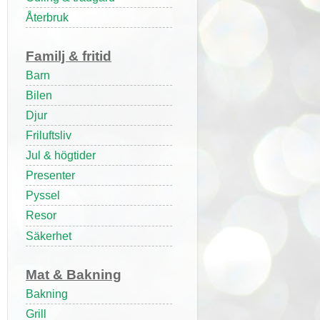
Återbruk
Familj & fritid
Barn
Bilen
Djur
Friluftsliv
Jul & högtider
Presenter
Pyssel
Resor
Säkerhet
Mat & Bakning
Bakning
Grill