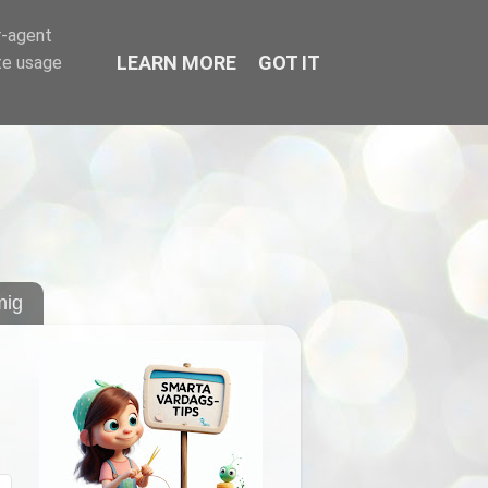
r-agent
LEARN MORE
GOT IT
te usage
ig