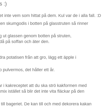
 :)
 inte vem som hittat på dem. Kul var de i alla fall. :D
ten skumgodis i botten på glasstruten så rinner
ug ut glassen genom botten på struten,
då på soffan och äter den.
ra potatisen från att gro, lägg ett äpple i
p pulvermos, det håller ett år.
r i kakreceptet att du ska strö kakformen med
ix istället så blir det inte vita fläckar på den
 till bageriet. De kan till och med dekorera kakan