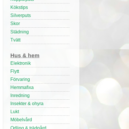
Kökstips
Silverputs
Skor
Städning
Tvätt
Hus & hem
Elektronik
Flytt
Förvaring
Hemmafixa
Inredning
Insekter & ohyra
Lukt
Möbelvård
Odling & trädgård