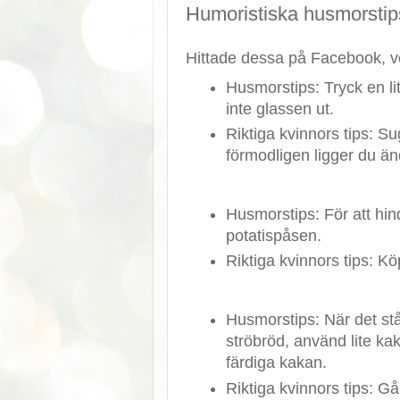
Humoristiska husmorstips
Hittade dessa på Facebook, vet
Husmorstips: Tryck en li
inte glassen ut.
Riktiga kvinnors tips: S
förmodligen ligger du än
Husmorstips: För att hind
potatispåsen.
Riktiga kvinnors tips: Kö
Husmorstips: När det stå
ströbröd, använd lite kakm
färdiga kakan.
Riktiga kvinnors tips: Gå