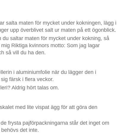
r salta maten för mycket under kokningen, lägg i
ger upp överblivet salt ur maten på ett ögonblick.
m du saltar maten för mycket under kokning, så
r mig Riktiga kvinnors motto: Som jag lagar
h så vill du ha den.
lerin i aluminiumfolie när du lägger den i
sig färsk i flera veckor.
leri? Aldrig hört talas om.
kalet med lite vispat ägg för att göra den
å de frysta pajförpackningarna står det inget om
 behövs det inte.