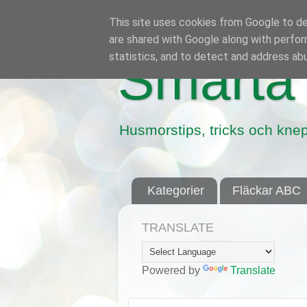
This site uses cookies from Google to del
are shared with Google along with perfor
statistics, and to detect and address ab
Smarta 
Husmorstips, tricks och knep
Kategorier
Fläckar ABC
TRANSLATE
Powered by
Translate