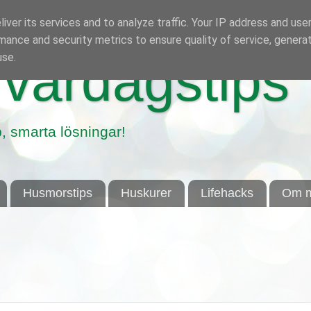
iver its services and to analyze traffic. Your IP address and use
mance and security metrics to ensure quality of service, genera
use.
vardagstips
, smarta lösningar!
Husmorstips
Huskurer
Lifehacks
Om m