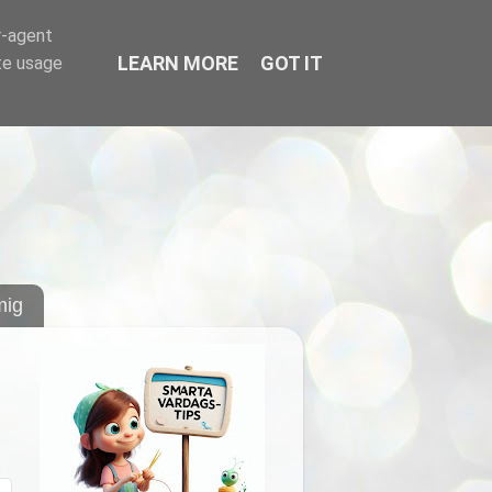
r-agent
LEARN MORE
GOT IT
te usage
ig