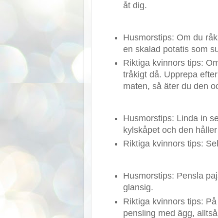
åt dig.
Husmorstips: Om du råka
en skalad potatis som su
Riktiga kvinnors tips: O
tråkigt då. Upprepa efte
maten, så äter du den oc
Husmorstips: Linda in sel
kylskåpet och den håller 
Riktiga kvinnors tips: Sel
Husmorstips: Pensla pajs
glansig.
Riktiga kvinnors tips: P
pensling med ägg, alltså