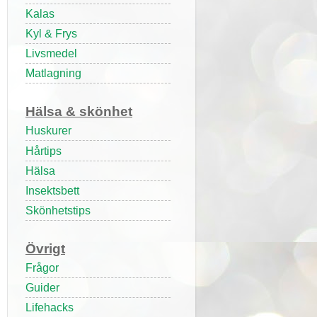
Kalas
Kyl & Frys
Livsmedel
Matlagning
Hälsa & skönhet
Huskurer
Hårtips
Hälsa
Insektsbett
Skönhetstips
Övrigt
Frågor
Guider
Lifehacks