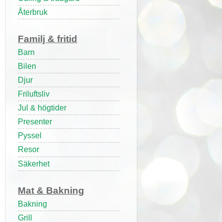
Återbruk
Familj & fritid
Barn
Bilen
Djur
Friluftsliv
Jul & högtider
Presenter
Pyssel
Resor
Säkerhet
Mat & Bakning
Bakning
Grill