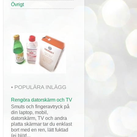
Övrigt
• POPULÄRA INLÄGG
Rengöra datorskärm och TV
Smuts och fingeravtryck på
din laptop, mobil,
datorskärm, TV och andra
platta skärmar tar du enklast
bort med en ren, lätt fuktad
(ej blöt!...