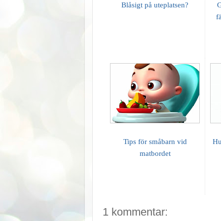
Blåsigt på uteplatsen?
G
f
Tips för småbarn vid
Hu
matbordet
1 kommentar: