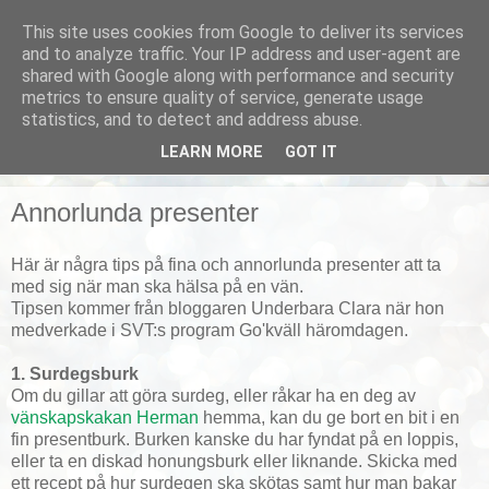
This site uses cookies from Google to deliver its services
Smarta vardagstips
and to analyze traffic. Your IP address and user-agent are
shared with Google along with performance and security
metrics to ensure quality of service, generate usage
Husmorstips, tricks och knep, smarta lösningar!
statistics, and to detect and address abuse.
LEARN MORE
GOT IT
▼
Annorlunda presenter
Här är några tips på fina och annorlunda presenter att ta
med sig när man ska hälsa på en vän.
Tipsen kommer från bloggaren Underbara Clara när hon
medverkade i SVT:s program Go'kväll häromdagen.
1. Surdegsburk
Om du gillar att göra surdeg, eller råkar ha en deg av
vänskapskakan Herman
hemma, kan du ge bort en bit i en
fin presentburk. Burken kanske du har fyndat på en loppis,
eller ta en diskad honungsburk eller liknande. Skicka med
ett recept på hur surdegen ska skötas samt hur man bakar