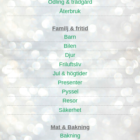
Odling & trädgård
Återbruk
Familj & fritid
Barn
Bilen
Djur
Friluftsliv
Jul & högtider
Presenter
Pyssel
Resor
Säkerhet
Mat & Bakning
Bakning