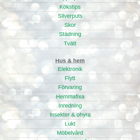
Kökstips
Silverputs
Skor
Städning
Tvätt
Hus & hem
Elektronik
Flytt
Förvaring
Hemmafixa
Inredning
Insekter & ohyra
Lukt
Möbelvård