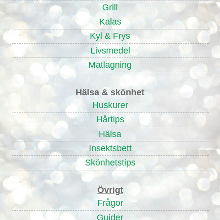
Grill
Kalas
Kyl & Frys
Livsmedel
Matlagning
Hälsa & skönhet
Huskurer
Hårtips
Hälsa
Insektsbett
Skönhetstips
Övrigt
Frågor
Guider