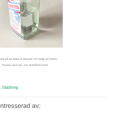
nk på att ättika är frätande och farligt att förtära.
Förvara utom syn- och räckhåll för barn!
,
Städning
ntresserad av: