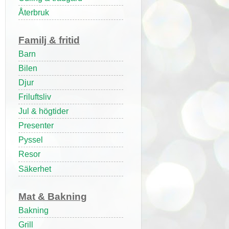
Återbruk
Familj & fritid
Barn
Bilen
Djur
Friluftsliv
Jul & högtider
Presenter
Pyssel
Resor
Säkerhet
Mat & Bakning
Bakning
Grill