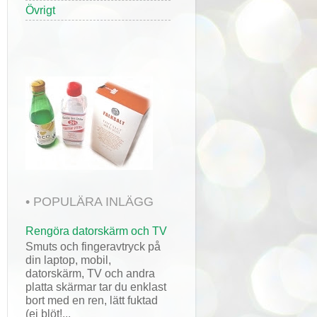
Övrigt
• POPULÄRA INLÄGG
Rengöra datorskärm och TV
Smuts och fingeravtryck på
din laptop, mobil,
datorskärm, TV och andra
platta skärmar tar du enklast
bort med en ren, lätt fuktad
(ej blöt!...