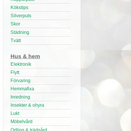
Kökstips
Silverputs
Skor
Städning
Tvätt
Hus & hem
Elektronik
Flytt
Förvaring
Hemmafixa
Inredning
Insekter & ohyra
Lukt
Möbelvård
Odling & trädgård