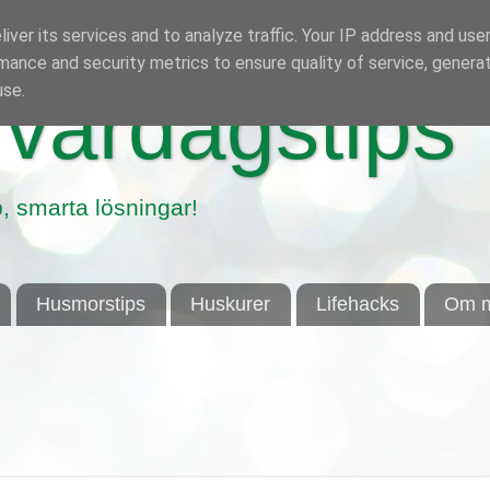
iver its services and to analyze traffic. Your IP address and use
mance and security metrics to ensure quality of service, genera
use.
vardagstips
, smarta lösningar!
Husmorstips
Huskurer
Lifehacks
Om m