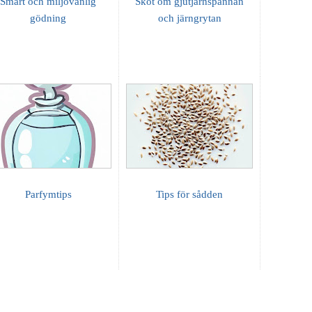
Smart och miljövänlig
Sköt om gjutjärnspannan
gödning
och järngrytan
Parfymtips
Tips för sådden