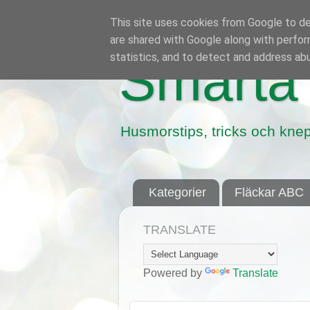
This site uses cookies from Google to del
are shared with Google along with perfor
statistics, and to detect and address ab
Smarta 
Husmorstips, tricks och knep
Kategorier
Fläckar ABC
TRANSLATE
Powered by
Translate