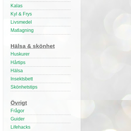
Kalas
Kyl & Frys
Livsmedel
Matlagning
Hälsa & skönhet
Huskurer
Hårtips
Hälsa
Insektsbett
Skönhetstips
Övrigt
Frågor
Guider
Lifehacks