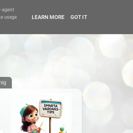
r-agent
LEARN MORE
GOT IT
te usage
ig