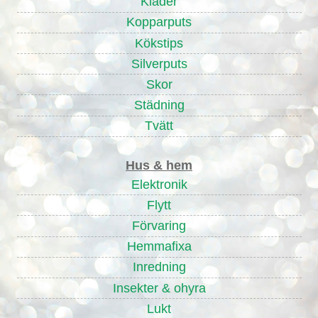
Kläder
Kopparputs
Kökstips
Silverputs
Skor
Städning
Tvätt
Hus & hem
Elektronik
Flytt
Förvaring
Hemmafixa
Inredning
Insekter & ohyra
Lukt