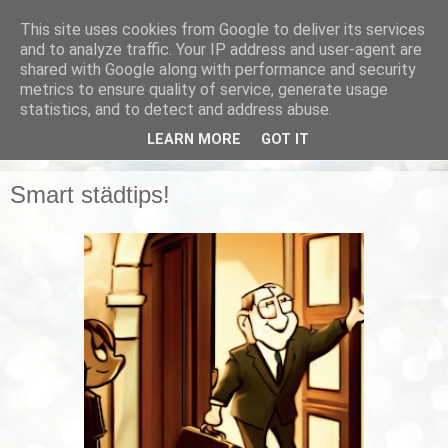
This site uses cookies from Google to deliver its services
Smarta vardagstips
and to analyze traffic. Your IP address and user-agent are
shared with Google along with performance and security
metrics to ensure quality of service, generate usage
Husmorstips, tricks och knep, smarta lösningar!
statistics, and to detect and address abuse.
LEARN MORE
GOT IT
▼
Smart städtips!