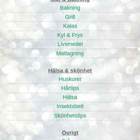
Bakning
Grill
Kalas
Kyl & Frys
Livsmedel
Matlagning
Hälsa & skönhet
Huskurer
Hårtips
Hälsa
Insektsbett
Skönhetstips
Övrigt