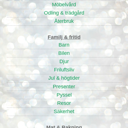
Möbelvård
Odling & trädgård
Återbruk
Familj & fritid
Barn
Bilen
Djur
Friluftsliv
Jul & högtider
Presenter
Pyssel
Resor
Säkerhet
Mat & Bakning