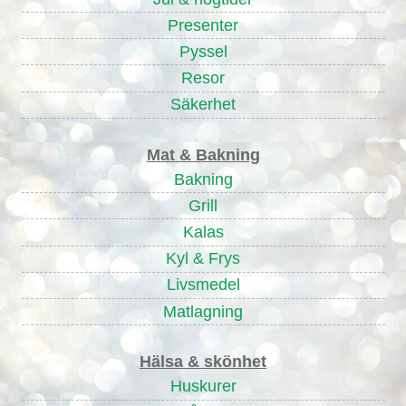
Presenter
Pyssel
Resor
Säkerhet
Mat & Bakning
Bakning
Grill
Kalas
Kyl & Frys
Livsmedel
Matlagning
Hälsa & skönhet
Huskurer