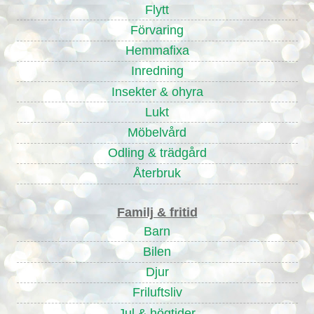
Flytt
Förvaring
Hemmafixa
Inredning
Insekter & ohyra
Lukt
Möbelvård
Odling & trädgård
Återbruk
Familj & fritid
Barn
Bilen
Djur
Friluftsliv
Jul & högtider