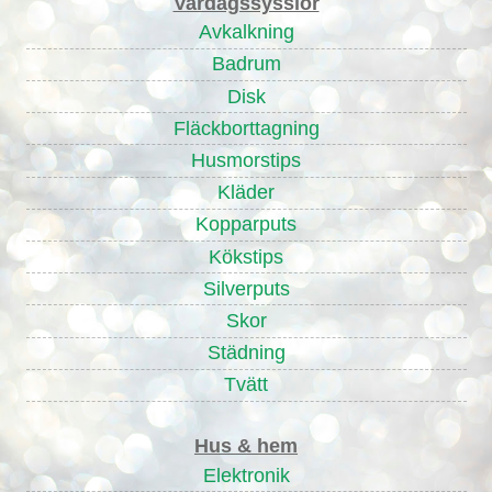
Vardagssysslor
Avkalkning
Badrum
Disk
Fläckborttagning
Husmorstips
Kläder
Kopparputs
Kökstips
Silverputs
Skor
Städning
Tvätt
Hus & hem
Elektronik