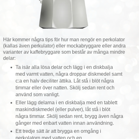
Här kommer några tips för hur man rengör en perkolator
(kallas även perkulator) eller mockabryggare eller andra
varianter av kaffebryggare som består av många mindre
delar:
Ta isär alla lösa delar och lägg i en diskbalja
med varmt vatten, några droppar diskmedel samt
c:a en halv deciliter ättika. Låt stå i blöt några
timmar eller över natten. Skölj sedan rent och
använd som vanligt.
Eller lägg delarna i en diskbalja med en tablett
maskindiskmedel (eller pulver), låt stå i blöt
några timmar. Skölj sedan rent, brygg även några
gånger med enbart vatten innan användning.
Ett tredje sätt är att brygga en omgång i
perkolatorn med vatten och en