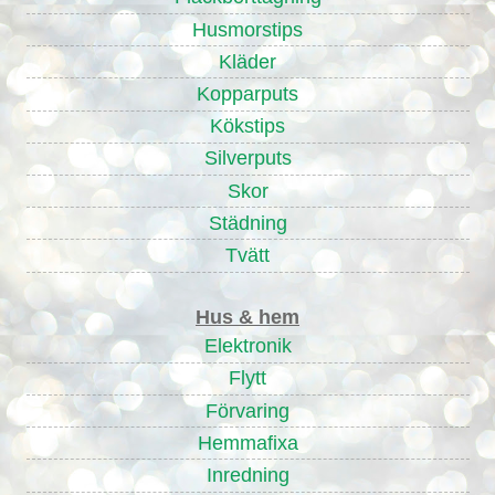
Husmorstips
Kläder
Kopparputs
Kökstips
Silverputs
Skor
Städning
Tvätt
Hus & hem
Elektronik
Flytt
Förvaring
Hemmafixa
Inredning