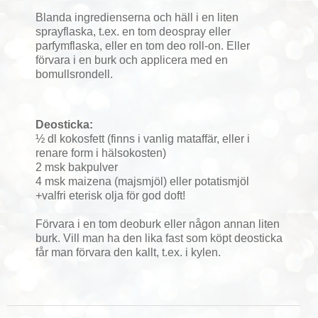
Blanda ingredienserna och häll i en liten
sprayflaska, t.ex. en tom deospray eller
parfymflaska, eller en tom deo roll-on. Eller
förvara i en burk och applicera med en
bomullsrondell.
Deosticka:
½ dl kokosfett (finns i vanlig mataffär, eller i
renare form i hälsokosten)
2 msk bakpulver
4 msk maizena (majsmjöl) eller potatismjöl
+valfri eterisk olja för god doft!
Förvara i en tom deoburk eller någon annan liten
burk. Vill man ha den lika fast som köpt deosticka
får man förvara den kallt, t.ex. i kylen.