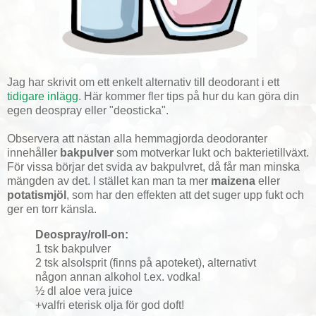
Jag har skrivit om ett enkelt alternativ till deodorant i ett
tidigare inlägg
. Här kommer fler tips på hur du kan göra din
egen deospray eller "deosticka".
Observera att nästan alla hemmagjorda deodoranter
innehåller
bakpulver
som motverkar lukt och bakterietillväxt.
För vissa börjar det svida av bakpulvret, då får man minska
mängden av det. I stället kan man ta mer
maizena
eller
potatismjöl
, som har den effekten att det suger upp fukt och
ger en torr känsla.
Deospray/roll-on:
1 tsk bakpulver
2 tsk alsolsprit (finns på apoteket), alternativt
någon annan alkohol t.ex. vodka!
½ dl aloe vera juice
+valfri eterisk olja för god doft!