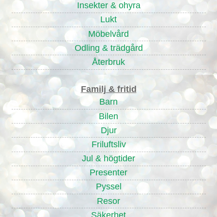
Insekter & ohyra
Lukt
Möbelvård
Odling & trädgård
Återbruk
Familj & fritid
Barn
Bilen
Djur
Friluftsliv
Jul & högtider
Presenter
Pyssel
Resor
Säkerhet