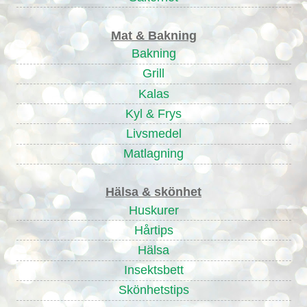
Mat & Bakning
Bakning
Grill
Kalas
Kyl & Frys
Livsmedel
Matlagning
Hälsa & skönhet
Huskurer
Hårtips
Hälsa
Insektsbett
Skönhetstips