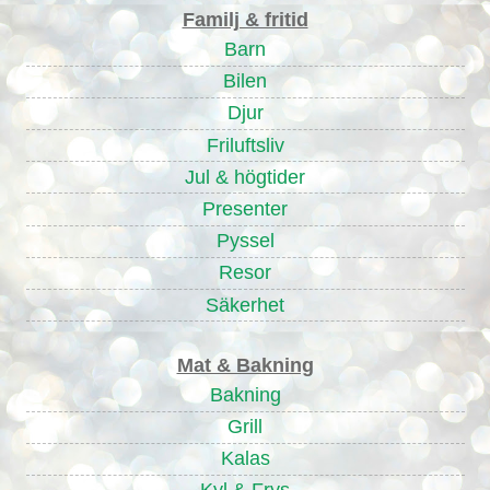
Familj & fritid
Barn
Bilen
Djur
Friluftsliv
Jul & högtider
Presenter
Pyssel
Resor
Säkerhet
Mat & Bakning
Bakning
Grill
Kalas