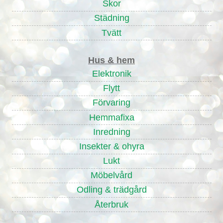
Skor
Städning
Tvätt
Hus & hem
Elektronik
Flytt
Förvaring
Hemmafixa
Inredning
Insekter & ohyra
Lukt
Möbelvård
Odling & trädgård
Återbruk