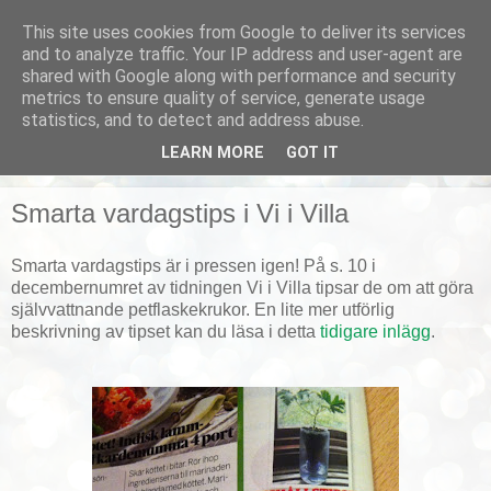
This site uses cookies from Google to deliver its services
Smarta vardagstips
and to analyze traffic. Your IP address and user-agent are
shared with Google along with performance and security
metrics to ensure quality of service, generate usage
Husmorstips, tricks och knep, smarta lösningar!
statistics, and to detect and address abuse.
LEARN MORE
GOT IT
▼
Smarta vardagstips i Vi i Villa
Smarta vardagstips är i pressen igen! På s. 10 i
decembernumret av tidningen Vi i Villa tipsar de om att göra
självvattnande petflaskekrukor. En lite mer utförlig
beskrivning av tipset kan du läsa i detta
tidigare inlägg
.