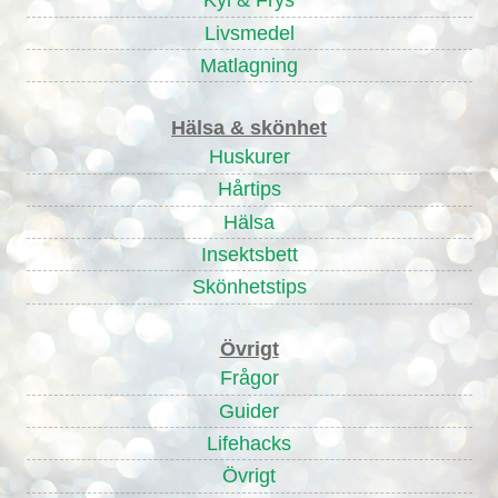
Kyl & Frys
Livsmedel
Matlagning
Hälsa & skönhet
Huskurer
Hårtips
Hälsa
Insektsbett
Skönhetstips
Övrigt
Frågor
Guider
Lifehacks
Övrigt