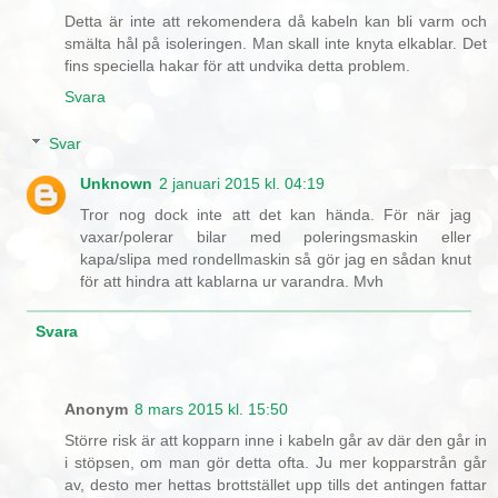
Detta är inte att rekomendera då kabeln kan bli varm och
smälta hål på isoleringen. Man skall inte knyta elkablar. Det
fins speciella hakar för att undvika detta problem.
Svara
Svar
Unknown
2 januari 2015 kl. 04:19
Tror nog dock inte att det kan hända. För när jag
vaxar/polerar bilar med poleringsmaskin eller
kapa/slipa med rondellmaskin så gör jag en sådan knut
för att hindra att kablarna ur varandra. Mvh
Svara
Anonym
8 mars 2015 kl. 15:50
Större risk är att kopparn inne i kabeln går av där den går in
i stöpsen, om man gör detta ofta. Ju mer kopparstrån går
av, desto mer hettas brottstället upp tills det antingen fattar