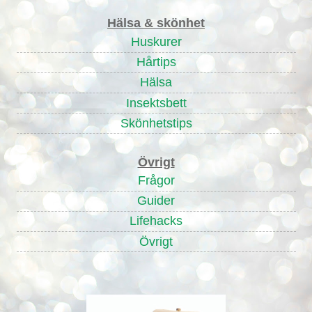
Hälsa & skönhet
Huskurer
Hårtips
Hälsa
Insektsbett
Skönhetstips
Övrigt
Frågor
Guider
Lifehacks
Övrigt