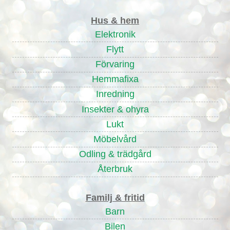
Hus & hem
Elektronik
Flytt
Förvaring
Hemmafixa
Inredning
Insekter & ohyra
Lukt
Möbelvård
Odling & trädgård
Återbruk
Familj & fritid
Barn
Bilen