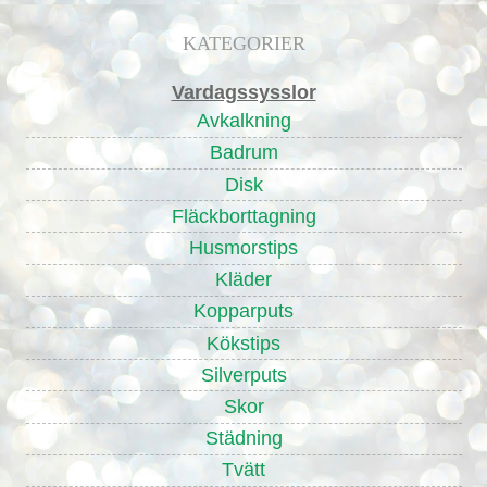
KATEGORIER
Vardagssysslor
Avkalkning
Badrum
Disk
Fläckborttagning
Husmorstips
Kläder
Kopparputs
Kökstips
Silverputs
Skor
Städning
Tvätt