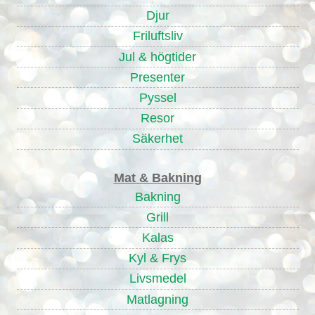
Djur
Friluftsliv
Jul & högtider
Presenter
Pyssel
Resor
Säkerhet
Mat & Bakning
Bakning
Grill
Kalas
Kyl & Frys
Livsmedel
Matlagning