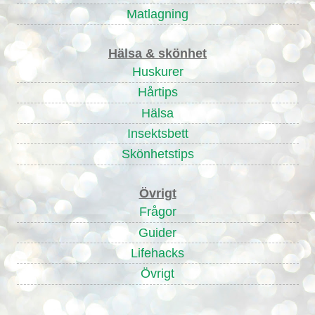
Matlagning
Hälsa & skönhet
Huskurer
Hårtips
Hälsa
Insektsbett
Skönhetstips
Övrigt
Frågor
Guider
Lifehacks
Övrigt