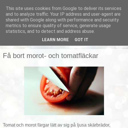
This site uses cookies from Google to deliver its services
Smarta vardagstips
and to analyze traffic. Your IP address and user-agent are
shared with Google along with performance and security
metrics to ensure quality of service, generate usage
Husmorstips, tricks och knep, smarta lösningar!
statistics, and to detect and address abuse.
LEARN MORE
GOT IT
▼
Få bort morot- och tomatfläckar
Tomat och morot färgar lätt av sig på ljusa skärbrädor,