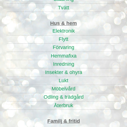
Tvätt
Hus & hem
Elektronik
Flytt
Förvaring
Hemmafixa
Inredning
Insekter & ohyra
Lukt
Möbelvård
Odling & trädgård
Återbruk
Familj & fritid