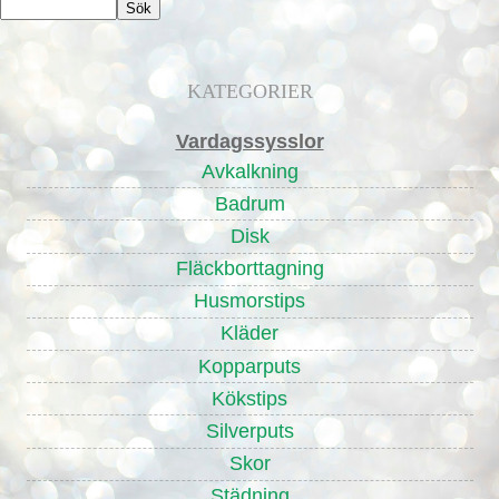
KATEGORIER
Vardagssysslor
Avkalkning
Badrum
Disk
Fläckborttagning
Husmorstips
Kläder
Kopparputs
Kökstips
Silverputs
Skor
Städning