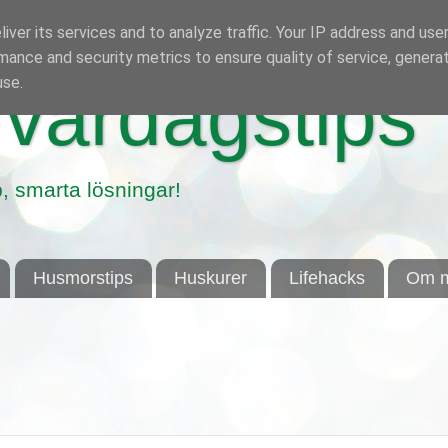
iver its services and to analyze traffic. Your IP address and use
mance and security metrics to ensure quality of service, genera
use.
vardagstips
, smarta lösningar!
Husmorstips
Huskurer
Lifehacks
Om m