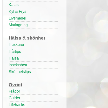
Kalas
Kyl & Frys
Livsmedel
Matlagning
Hälsa & skönhet
Huskurer
Hårtips
Hälsa
Insektsbett
Skönhetstips
Övrigt
Frågor
Guider
Lifehacks