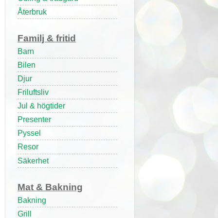
Återbruk
Familj & fritid
Barn
Bilen
Djur
Friluftsliv
Jul & högtider
Presenter
Pyssel
Resor
Säkerhet
Mat & Bakning
Bakning
Grill