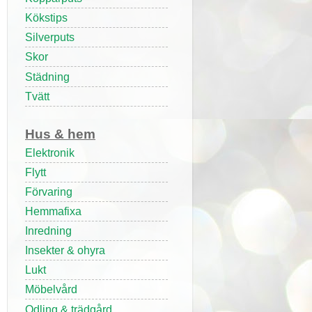
Kökstips
Silverputs
Skor
Städning
Tvätt
Hus & hem
Elektronik
Flytt
Förvaring
Hemmafixa
Inredning
Insekter & ohyra
Lukt
Möbelvård
Odling & trädgård