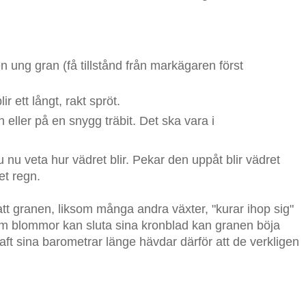
n ung gran (få tillstånd från markägaren först
ir ett långt, rakt spröt.
 eller på en snygg träbit. Det ska vara i
u nu veta hur vädret blir. Pekar den uppåt blir vädret
det regn.
 granen, liksom många andra växter, "kurar ihop sig"
som blommor kan sluta sina kronblad kan granen böja
ft sina barometrar länge hävdar därför att de verkligen