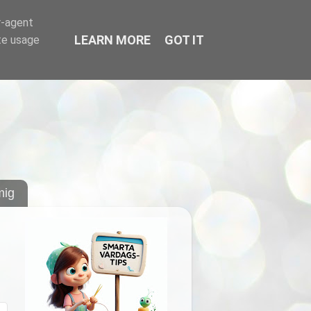
r-agent
LEARN MORE
GOT IT
te usage
ig