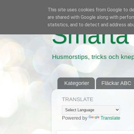
This site uses cookies from Google to del
are shared with Google along with perfor
statistics, and to detect and address ab
Smarta 
Husmorstips, tricks och knep
Kategorier
Fläckar ABC
TRANSLATE
Powered by
Translate