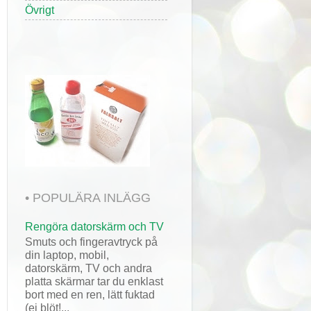
Övrigt
• POPULÄRA INLÄGG
Rengöra datorskärm och TV
Smuts och fingeravtryck på
din laptop, mobil,
datorskärm, TV och andra
platta skärmar tar du enklast
bort med en ren, lätt fuktad
(ej blöt!...