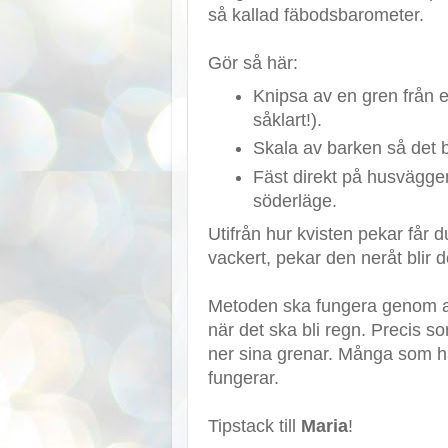
så kallad fäbodsbarometer.
Gör så här:
Knipsa av en gren från e
såklart!).
Skala av barken så det bl
Fäst direkt på husväggen
söderläge.
Utifrån hur kvisten pekar får d
vackert, pekar den neråt blir 
Metoden ska fungera genom att
när det ska bli regn. Precis 
ner sina grenar. Många som ha
fungerar.
Tipstack till
Maria
!