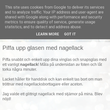
This site uses cookies from Google to deliver its services
Smarta vardagstips
and to analyze traffic. Your IP address and user-agent are
shared with Google along with performance and security
metrics to ensure quality of service, generate usage
Husmorstips, tricks och knep, smarta lösningar!
statistics, and to detect and address abuse.
LEARN MORE
GOT IT
▼
Piffa upp glasen med nagellack
Piffa snabbt och enkelt upp dina vinglas och snapsglas med
ett vanligt
nagellack
! Måla på undersidan av foten och låt
torka några minuter.
Lacket håller för handdisk och kan enkelt tas bort om man
tröttnar med nagellacksborttagare eller aceton.
Jag valde ett glittrigt nagellack med stjärnor på mina. Blev
nöjd!