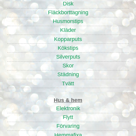
Disk
Fläckborttagning
Husmorstips
Kläder
Kopparputs
Kökstips
Silverputs
Skor
Städning
Tvätt
Hus & hem
Elektronik
Flytt
Förvaring
Hemmafixa