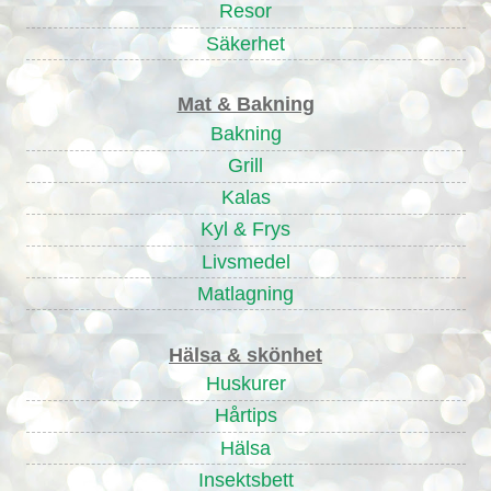
Resor
Säkerhet
Mat & Bakning
Bakning
Grill
Kalas
Kyl & Frys
Livsmedel
Matlagning
Hälsa & skönhet
Huskurer
Hårtips
Hälsa
Insektsbett