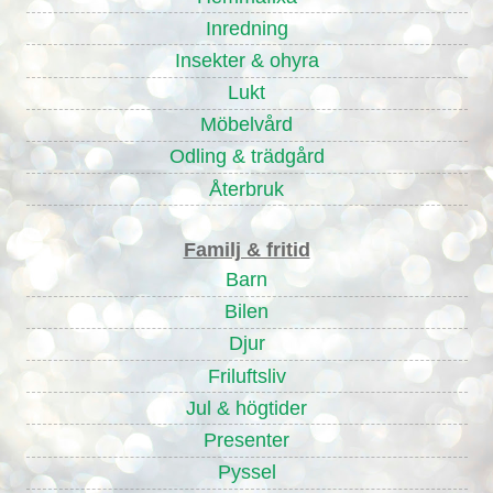
Inredning
Insekter & ohyra
Lukt
Möbelvård
Odling & trädgård
Återbruk
Familj & fritid
Barn
Bilen
Djur
Friluftsliv
Jul & högtider
Presenter
Pyssel