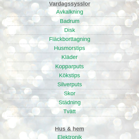
Vardagssysslor
Avkalkning
Badrum
Disk
Fläckborttagning
Husmorstips
Kläder
Kopparputs
Kökstips
Silverputs
Skor
Städning
Tvätt
Hus & hem
Elektronik