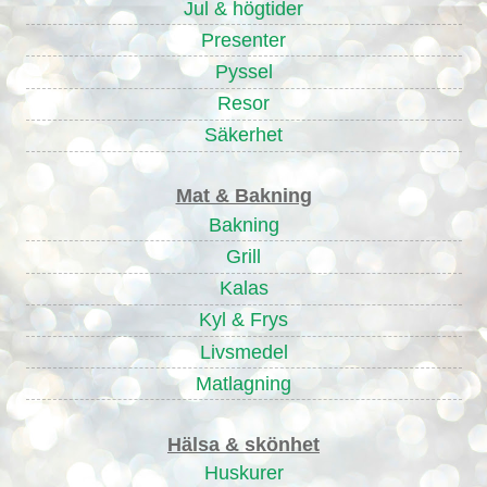
Jul & högtider
Presenter
Pyssel
Resor
Säkerhet
Mat & Bakning
Bakning
Grill
Kalas
Kyl & Frys
Livsmedel
Matlagning
Hälsa & skönhet
Huskurer