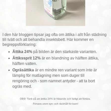
I den här bloggen tipsar jag ofta om ättika i allt från städning
till tvätt och att behandla insektsbett. Här kommer en
begreppsförklaring:
Ättika 24%
på bilden är den starkaste varianten.
Ättikssprit 12%
är en blandning av hälften ättika,
hälften vatten.
Ogräsättika
är en mindre ren variant som inte är
lämplig för matlagning men som duger till
rengöring och - som namnet antyder - att ta bort
ogräs med.
OBS! Tänk på att ättika 24% är frätande och farligt att förtära.
Förvara utom syn- och räckhåll för barn!