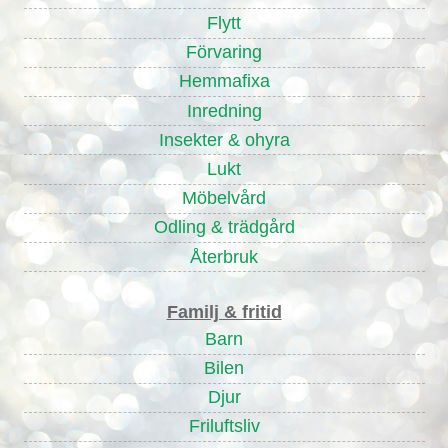
Flytt
Förvaring
Hemmafixa
Inredning
Insekter & ohyra
Lukt
Möbelvård
Odling & trädgård
Återbruk
Familj & fritid
Barn
Bilen
Djur
Friluftsliv