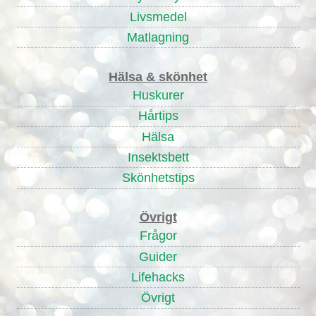
Livsmedel
Matlagning
Hälsa & skönhet
Huskurer
Hårtips
Hälsa
Insektsbett
Skönhetstips
Övrigt
Frågor
Guider
Lifehacks
Övrigt