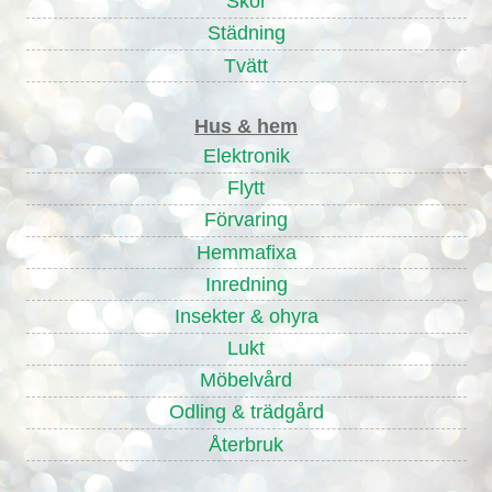
Skor
Städning
Tvätt
Hus & hem
Elektronik
Flytt
Förvaring
Hemmafixa
Inredning
Insekter & ohyra
Lukt
Möbelvård
Odling & trädgård
Återbruk