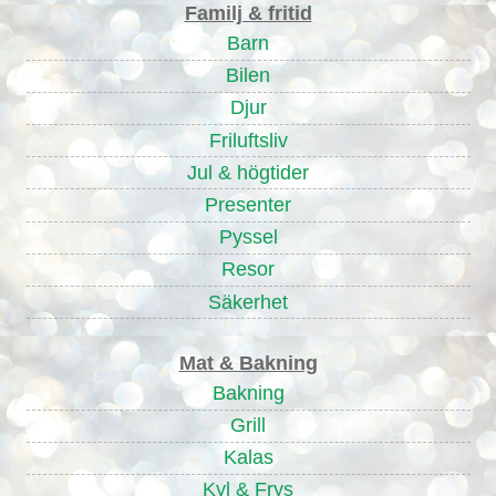
Familj & fritid
Barn
Bilen
Djur
Friluftsliv
Jul & högtider
Presenter
Pyssel
Resor
Säkerhet
Mat & Bakning
Bakning
Grill
Kalas
Kyl & Frys