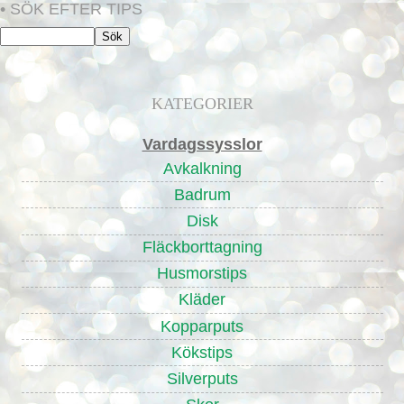
• SÖK EFTER TIPS
KATEGORIER
Vardagssysslor
Avkalkning
Badrum
Disk
Fläckborttagning
Husmorstips
Kläder
Kopparputs
Kökstips
Silverputs