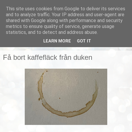
This site uses cookies from Google to deliver its services
Smarta vardagstips
and to analyze traffic. Your IP address and user-agent are
shared with Google along with performance and security
metrics to ensure quality of service, generate usage
Husmorstips, tricks och knep, smarta lösningar!
statistics, and to detect and address abuse.
LEARN MORE
GOT IT
▼
Få bort kaffefläck från duken