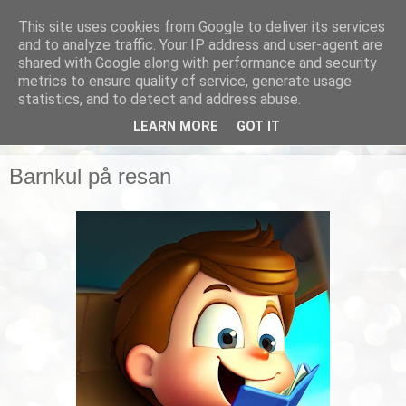
This site uses cookies from Google to deliver its services
Smarta vardagstips
and to analyze traffic. Your IP address and user-agent are
shared with Google along with performance and security
metrics to ensure quality of service, generate usage
Husmorstips, tricks och knep, smarta lösningar!
statistics, and to detect and address abuse.
LEARN MORE
GOT IT
▼
Barnkul på resan