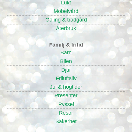
Lukt
Möbelvård
Odling & trädgård
Återbruk
Familj & fritid
Barn
Bilen
Djur
Friluftsliv
Jul & högtider
Presenter
Pyssel
Resor
Säkerhet