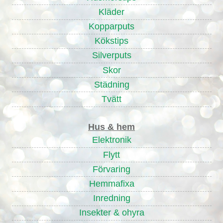
Kläder
Kopparputs
Kökstips
Silverputs
Skor
Städning
Tvätt
Hus & hem
Elektronik
Flytt
Förvaring
Hemmafixa
Inredning
Insekter & ohyra