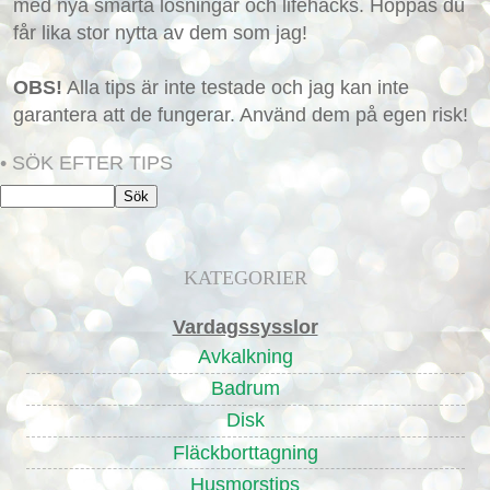
med nya smarta lösningar och lifehacks. Hoppas du
får lika stor nytta av dem som jag!
OBS!
Alla tips är inte testade och jag kan inte
garantera att de fungerar. Använd dem på egen risk!
• SÖK EFTER TIPS
KATEGORIER
Vardagssysslor
Avkalkning
Badrum
Disk
Fläckborttagning
Husmorstips