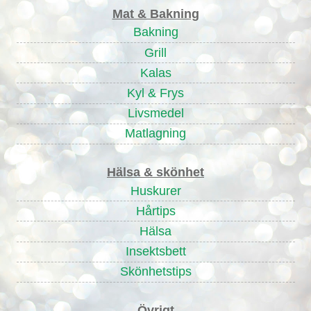
Mat & Bakning
Bakning
Grill
Kalas
Kyl & Frys
Livsmedel
Matlagning
Hälsa & skönhet
Huskurer
Hårtips
Hälsa
Insektsbett
Skönhetstips
Övrigt