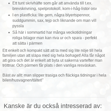
Ett tunt skrivhäfte som går att använda till t.ex.
brevskrivning, spelprotokoll, kom-i-håg-listor osv
I en plastficka: lite gem, några blyertspennor,
suddgummin, sax, tejp och liknande om man vill
pyssla
Så här i sommartid har många veckotidningar
roliga bilagor man kan riva ur och spara - perfekt
att sätta i pärmen
Ett enkelt och kompakt sätt att ta med sig lite nöje till hela
familjen utan att släpa med sig hela bohaget! Alla får något
att göra och det är enkelt att byta ut sakerna vartefter man
tröttnar. Och pärmen får plats i den vanliga resväskan.
Bäst av allt: man slipper trasiga och fläckiga tidningar i hela
bilen/husvagnen/tältet!"
Kanske är du också intresserad av: