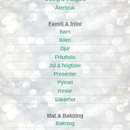
Återbruk
Familj & fritid
Barn
Bilen
Djur
Friluftsliv
Jul & högtider
Presenter
Pyssel
Resor
Säkerhet
Mat & Bakning
Bakning