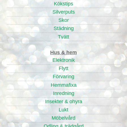
Kökstips
Silverputs
Skor
Städning
Tvätt
Hus & hem
Elektronik
Flytt
Förvaring
Hemmafixa
Inredning
Insekter & ohyra
Lukt
Möbelvård
Odling & trädgård