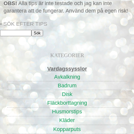
OBS!
Alla tips är inte testade och jag kan inte
garantera att de fungerar. Använd dem på egen risk!
• SÖK EFTER TIPS
KATEGORIER
Vardagssysslor
Avkalkning
Badrum
Disk
Fläckborttagning
Husmorstips
Kläder
Kopparputs