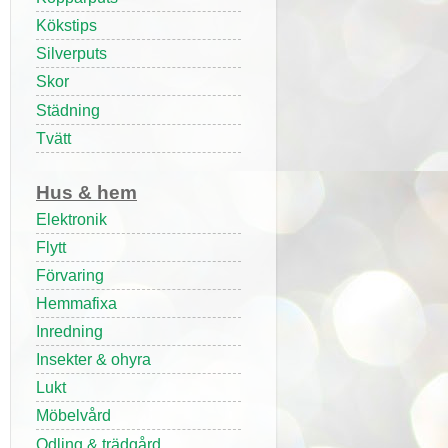
Kökstips
Silverputs
Skor
Städning
Tvätt
Hus & hem
Elektronik
Flytt
Förvaring
Hemmafixa
Inredning
Insekter & ohyra
Lukt
Möbelvård
Odling & trädgård