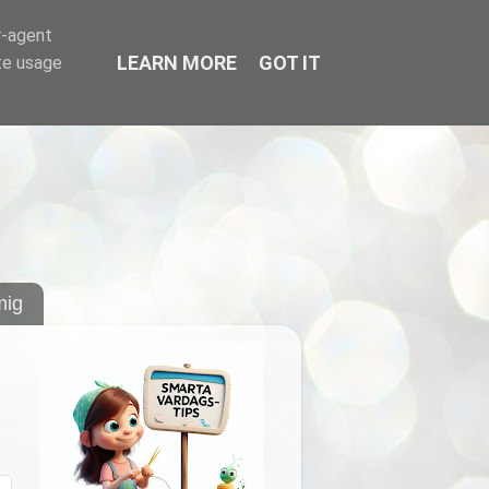
r-agent
LEARN MORE
GOT IT
te usage
ig