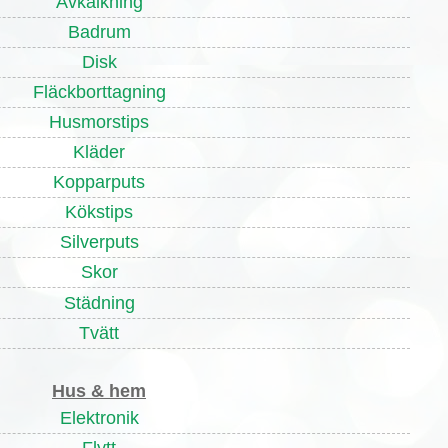
Avkalkning
Badrum
Disk
Fläckborttagning
Husmorstips
Kläder
Kopparputs
Kökstips
Silverputs
Skor
Städning
Tvätt
Hus & hem
Elektronik
Flytt