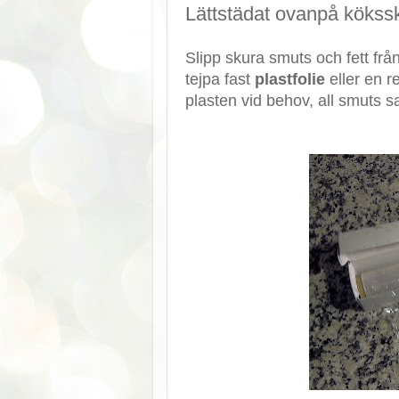
Lättstädat ovanpå köks
Slipp skura smuts och fett f
tejpa fast
plastfolie
eller en 
plasten vid behov, all smuts s