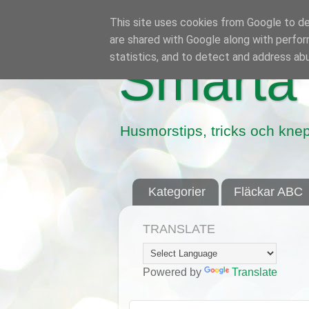
This site uses cookies from Google to del
are shared with Google along with perfor
statistics, and to detect and address ab
Smarta 
Husmorstips, tricks och knep
Kategorier
Fläckar ABC
TRANSLATE
Powered by
Translate