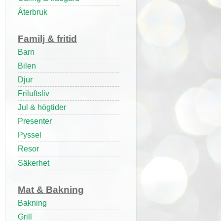
Återbruk
Familj & fritid
Barn
Bilen
Djur
Friluftsliv
Jul & högtider
Presenter
Pyssel
Resor
Säkerhet
Mat & Bakning
Bakning
Grill