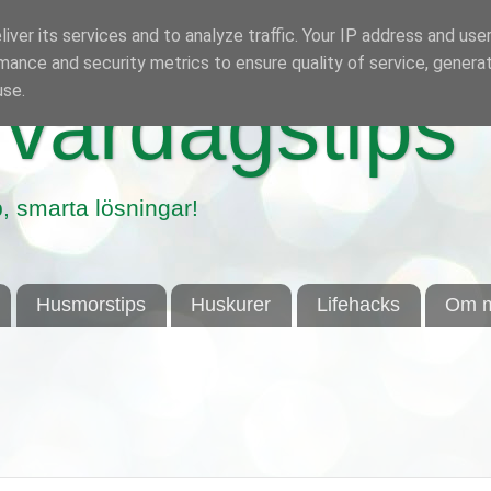
iver its services and to analyze traffic. Your IP address and use
mance and security metrics to ensure quality of service, genera
use.
vardagstips
, smarta lösningar!
Husmorstips
Huskurer
Lifehacks
Om m