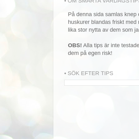
• OM SMARTA VARDAGSTIP
På denna sida samlas knep o
huskurer blandas friskt med 
lika stor nytta av dem som ja
OBS!
Alla tips är inte testa
dem på egen risk!
• SÖK EFTER TIPS