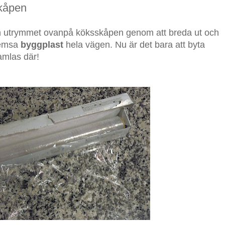
skåpen
rån utrymmet ovanpå köksskåpen genom att breda ut och
remsa
byggplast
hela vägen. Nu är det bara att byta
amlas där!