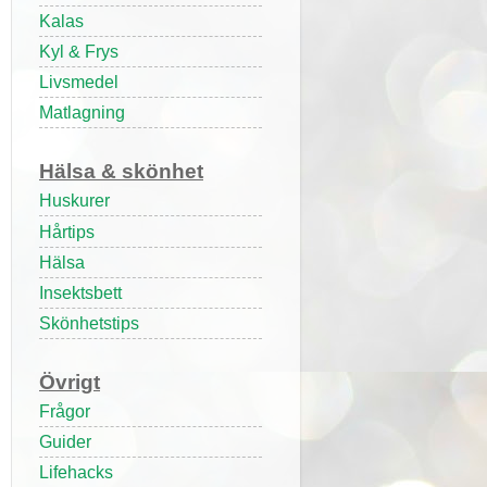
Kalas
Kyl & Frys
Livsmedel
Matlagning
Hälsa & skönhet
Huskurer
Hårtips
Hälsa
Insektsbett
Skönhetstips
Övrigt
Frågor
Guider
Lifehacks