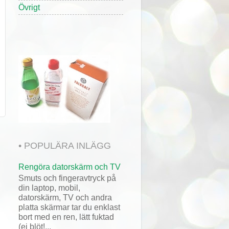
Övrigt
• POPULÄRA INLÄGG
Rengöra datorskärm och TV
Smuts och fingeravtryck på
din laptop, mobil,
datorskärm, TV och andra
platta skärmar tar du enklast
bort med en ren, lätt fuktad
(ej blöt!...