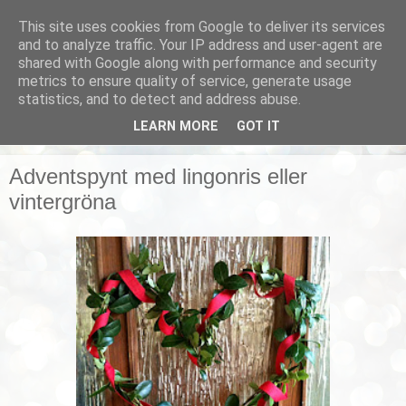
This site uses cookies from Google to deliver its services
Smarta vardagstips
and to analyze traffic. Your IP address and user-agent are
shared with Google along with performance and security
metrics to ensure quality of service, generate usage
Husmorstips, tricks och knep, smarta lösningar!
statistics, and to detect and address abuse.
LEARN MORE
GOT IT
▼
Adventspynt med lingonris eller
vintergröna