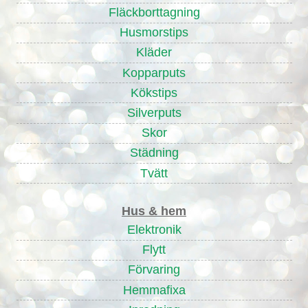
Fläckborttagning
Husmorstips
Kläder
Kopparputs
Kökstips
Silverputs
Skor
Städning
Tvätt
Hus & hem
Elektronik
Flytt
Förvaring
Hemmafixa