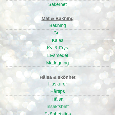
Säkerhet
Mat & Bakning
Bakning
Grill
Kalas
Kyl & Frys
Livsmedel
Matlagning
Hälsa & skönhet
Huskurer
Hårtips
Hälsa
Insektsbett
Skönhetstips