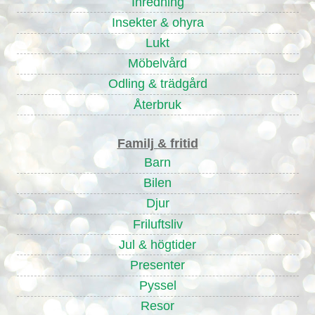
Inredning
Insekter & ohyra
Lukt
Möbelvård
Odling & trädgård
Återbruk
Familj & fritid
Barn
Bilen
Djur
Friluftsliv
Jul & högtider
Presenter
Pyssel
Resor