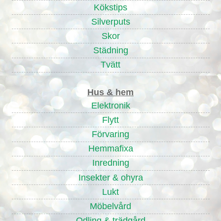
Kökstips
Silverputs
Skor
Städning
Tvätt
Hus & hem
Elektronik
Flytt
Förvaring
Hemmafixa
Inredning
Insekter & ohyra
Lukt
Möbelvård
Odling & trädgård