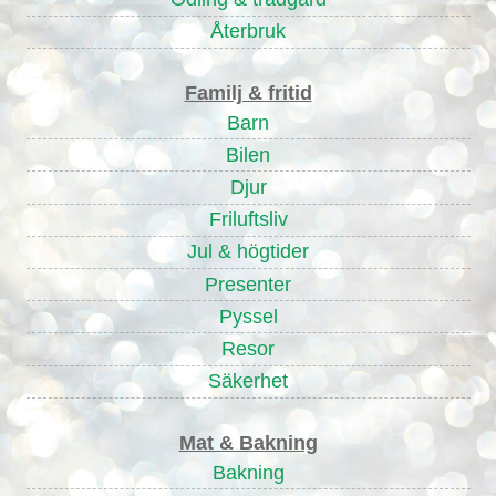
Återbruk
Familj & fritid
Barn
Bilen
Djur
Friluftsliv
Jul & högtider
Presenter
Pyssel
Resor
Säkerhet
Mat & Bakning
Bakning