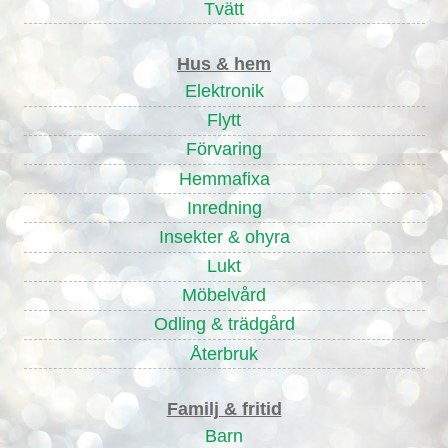
Tvätt
Hus & hem
Elektronik
Flytt
Förvaring
Hemmafixa
Inredning
Insekter & ohyra
Lukt
Möbelvård
Odling & trädgård
Återbruk
Familj & fritid
Barn