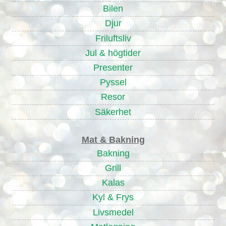
Bilen
Djur
Friluftsliv
Jul & högtider
Presenter
Pyssel
Resor
Säkerhet
Mat & Bakning
Bakning
Grill
Kalas
Kyl & Frys
Livsmedel