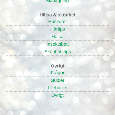
Matlagning
Hälsa & skönhet
Huskurer
Hårtips
Hälsa
Insektsbett
Skönhetstips
Övrigt
Frågor
Guider
Lifehacks
Övrigt