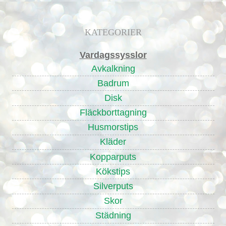
KATEGORIER
Vardagssysslor
Avkalkning
Badrum
Disk
Fläckborttagning
Husmorstips
Kläder
Kopparputs
Kökstips
Silverputs
Skor
Städning