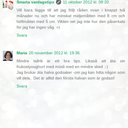
Smarta vardagstips
11 oktober 2012 kl. 08:20
Vill bara lägga till att jag följt råden ovan i knappt två
månader nu och har minskat midjemåtten med 8 cm och
höftmåttet med 5 cm. Vikten vet jag inte hur den påverkats
för jag har ingen våg. =)
Svara
Maria
20 november 2012 kl. 19:36
Mindre tallrik är ett bra tips. Likaså att äta sin
frukostyoughurt med müsli med en mindre sked :-)
Jag brukar äta halva godsaker -om jag kan hitta någon som
vill dela.. Det är alltid den första halvan som är godast!
Svara