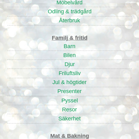
Möbelvård
Odling & trädgård
Återbruk
Familj & fritid
Barn
Bilen
Djur
Friluftsliv
Jul & högtider
Presenter
Pyssel
Resor
Säkerhet
Mat & Bakning