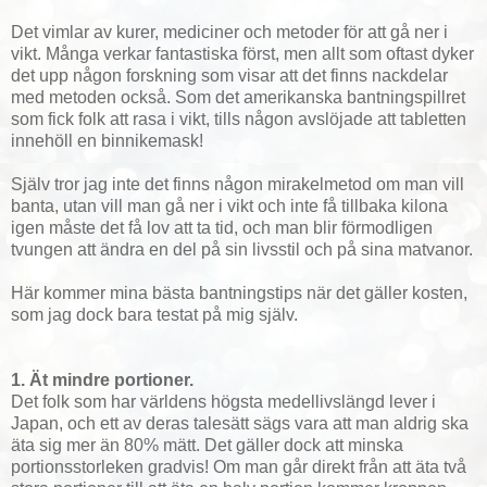
Det vimlar av kurer, mediciner och metoder för att gå ner i
vikt. Många verkar fantastiska först, men allt som oftast dyker
det upp någon forskning som visar att det finns nackdelar
med metoden också. Som det amerikanska bantningspillret
som fick folk att rasa i vikt, tills någon avslöjade att tabletten
innehöll en binnikemask!
Själv tror jag inte det finns någon mirakelmetod om man vill
banta, utan vill man gå ner i vikt och inte få tillbaka kilona
igen måste det få lov att ta tid, och man blir förmodligen
tvungen att ändra en del på sin livsstil och på sina matvanor.
Här kommer mina bästa bantningstips när det gäller kosten,
som jag dock bara testat på mig själv.
1. Ät mindre portioner.
Det folk som har världens högsta medellivslängd lever i
Japan, och ett av deras talesätt sägs vara att man aldrig ska
äta sig mer än 80% mätt. Det gäller dock att minska
portionsstorleken gradvis! Om man går direkt från att äta två