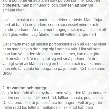
stora portioner till att äta en halv portion kommer kroppen
protestera, man blir hungrig, och chansen att man vill
småäta ökar.
I stället minskar man portionsstorleken gradvis. Man börjar
med att bara ta en portion, sedan successivt mindre och
mindre portioner. Är man mer hungrig dricker man i stället ett
stort glas vatten. Jag återkommer till vattnet längre ner!
Det smarta med att minska portionsstorleken på det här viset
är att magsäcken drar ihop sig i samma takt. Lika väl som
man kan vänja den vid att äta mer och mer, kan man göra
det omvända. När man vant sig vid små portioner är det
väldigt svårt att klämma i sig en hel pizza och man känner att
man inte får valuta för pengarna på julbordet. Och det känns
BRA!
2. Ät varierat och nyttigt
.
Jag är inte rädd för kolhydrater men väljer den långsammare
sorten som finns i fullkornsbröd, fullkornspasta, potatis
mm.
Dessa produkter är ju också bra för magen. Fett är jag inte
heller rädd för, fettet är mättande till skillnad från bara