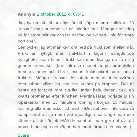
Anonym
2 oktober 2012 kl. 07:41
Jag tycker att ett bra tips är att köpa mindre tallrikar. Då
"lassar" man automatiskt på mindre mat. Många äter idag
på för stora tallrikar och får därför, logiskt sett, i sig för stora
portioner.
Sen tycker jag att man kan dra ned på frukt som mellanmål.
Frukt är nyttigt, men självklart i lagom mängder..de
nyttigheter som finns i frukt kan man lika gärna få i sig
genom grönsaker (broccoli och spenat är ju sprängfyllda
med c-vitamin och fibrer, minus fruktsockret som finns i
frukter). Många stressar dessutom med att intensivträna
efter jobbet vilket jag inte tror är bra på kroppen. Det är
bättre att försöka röra sig lite under hela dagen, t.ex. en
kvarts promenad efter lunchen. Martina Haag började ju sin
löparkarriär med 13 minuters löpning i början, 13 minuter
har nog alla människor tid med ;-)Det behöver inte vara så
komplicerat att gå ned i vikt egentligen, så länge man inte
känner att det är ett MÅSTE samt att man gör det av rätt
orsak. Finns inga genvägar, bara sunt förnuft och balans :)
Svara