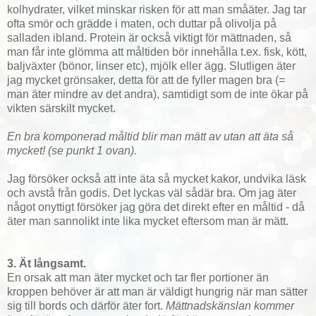
kolhydrater, vilket minskar risken för att man småäter. Jag tar
ofta smör och grädde i maten, och duttar på olivolja på
salladen ibland. Protein är också viktigt för mättnaden, så
man får inte glömma att måltiden bör innehålla t.ex. fisk, kött,
baljväxter (bönor, linser etc), mjölk eller ägg. Slutligen äter
jag mycket grönsaker, detta för att de fyller magen bra (=
man äter mindre av det andra), samtidigt som de inte ökar på
vikten särskilt mycket.
En bra komponerad måltid blir man mätt av utan att äta så
mycket! (se punkt 1 ovan).
Jag försöker också att inte äta så mycket kakor, undvika läsk
och avstå från godis. Det lyckas väl sådär bra. Om jag äter
något onyttigt försöker jag göra det direkt efter en måltid - då
äter man sannolikt inte lika mycket eftersom man är mätt.
3. Ät långsamt.
En orsak att man äter mycket och tar fler portioner än
kroppen behöver är att man är väldigt hungrig när man sätter
sig till bords och därför äter fort.
Mättnadskänslan kommer