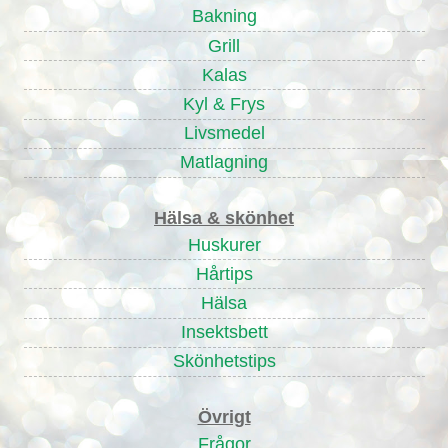
Bakning
Grill
Kalas
Kyl & Frys
Livsmedel
Matlagning
Hälsa & skönhet
Huskurer
Hårtips
Hälsa
Insektsbett
Skönhetstips
Övrigt
Frågor