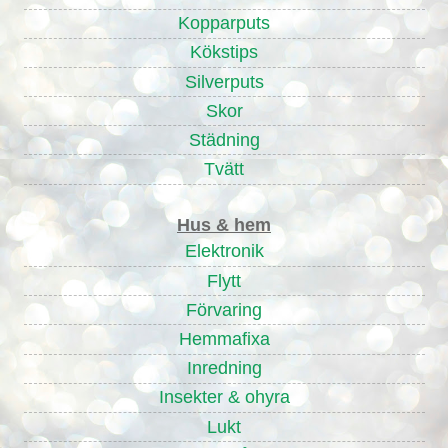
Kopparputs
Kökstips
Silverputs
Skor
Städning
Tvätt
Hus & hem
Elektronik
Flytt
Förvaring
Hemmafixa
Inredning
Insekter & ohyra
Lukt