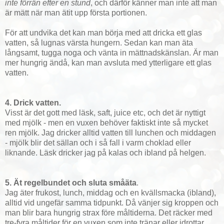
inte förrän efter en stund
, och därför känner man inte att man
är mätt när man ätit upp första portionen.
För att undvika det kan man börja med att dricka ett glas
vatten, så lugnas värsta hungern. Sedan kan man äta
långsamt, tugga noga och vänta in mättnadskänslan. Är man
mer hungrig ändå, kan man avsluta med ytterligare ett glas
vatten.
4. Drick vatten.
Visst är det gott med läsk, saft, juice etc, och det är nyttigt
med mjölk - men en vuxen behöver faktiskt inte så mycket
ren mjölk. Jag dricker alltid vatten till lunchen och middagen
- mjölk blir det sällan och i så fall i varm choklad eller
liknande. Läsk dricker jag på kalas och ibland på helgen.
5. Ät regelbundet och sluta småäta
.
Jag äter frukost, lunch, middag och en kvällsmacka (ibland),
alltid vid ungefär samma tidpunkt. Då vänjer sig kroppen och
man blir bara hungrig strax före måltiderna. Det räcker med
tre-fyra måltider för en vuxen som inte tränar eller idrottar