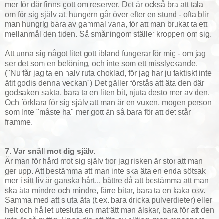
mer för där finns gott om reserver. Det är också bra att tala
om för sig själv att hungern går över efter en stund - ofta blir
man hungrig bara av gammal vana, för att man brukat ta ett
mellanmål den tiden. Så småningom ställer kroppen om sig.
Att unna sig något litet gott ibland fungerar för mig - om jag
ser det som en belöning, och inte som ett misslyckande.
("Nu får jag ta en halv ruta choklad, för jag har ju faktiskt inte
ätit godis denna veckan") Det gäller förstås att äta den där
godsaken sakta, bara ta en liten bit, njuta desto mer av den.
Och förklara för sig själv att man är en vuxen, mogen person
som inte "måste ha" mer gott än så bara för att det står
framme.
7. Var snäll mot dig själv.
Är man för hård mot sig själv tror jag risken är stor att man
ger upp. Att bestämma att man inte ska äta en enda sötsak
mer i sitt liv är ganska hårt... bättre då att bestämma att man
ska äta mindre och mindre, färre bitar, bara ta en kaka osv.
Samma med att sluta äta (t.ex. bara dricka pulverdieter) eller
helt och hållet utesluta en maträtt man älskar, bara för att den