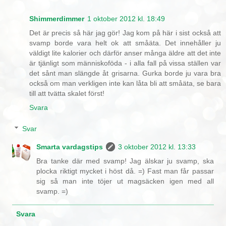
Shimmerdimmer
1 oktober 2012 kl. 18:49
Det är precis så här jag gör! Jag kom på här i sist också att
svamp borde vara helt ok att småäta. Det innehåller ju
väldigt lite kalorier och därför anser många äldre att det inte
är tjänligt som människoföda - i alla fall på vissa ställen var
det sånt man slängde åt grisarna. Gurka borde ju vara bra
också om man verkligen inte kan låta bli att småäta, se bara
till att tvätta skalet först!
Svara
Svar
Smarta vardagstips
3 oktober 2012 kl. 13:33
Bra tanke där med svamp! Jag älskar ju svamp, ska
plocka riktigt mycket i höst då. =) Fast man får passar
sig så man inte töjer ut magsäcken igen med all
svamp. =)
Svara