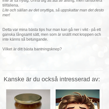
inte är så nyttig. Unna dig att äta av allting, men ransonera
tillfällena.
Lite och sällan av det onyttiga, så uppskattar man det desto
mer!
Detta var mina bästa tips hur man kan gå ner i vikt - på ett
ganska långsamt sätt, men som är snällt mot kroppen och
inte känns så betungande.
Vilket är ditt bästa bantningsknep?
Kanske är du också intresserad av: