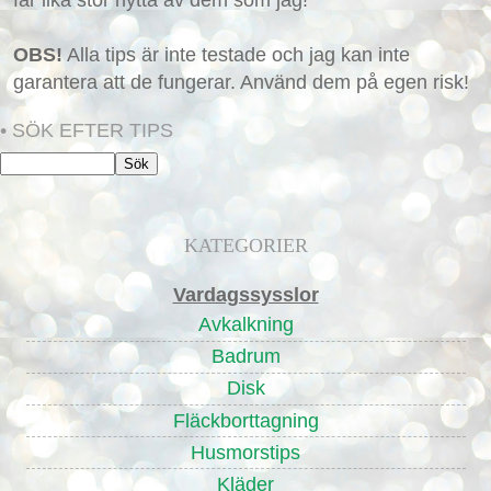
får lika stor nytta av dem som jag!
OBS!
Alla tips är inte testade och jag kan inte
garantera att de fungerar. Använd dem på egen risk!
• SÖK EFTER TIPS
KATEGORIER
Vardagssysslor
Avkalkning
Badrum
Disk
Fläckborttagning
Husmorstips
Kläder