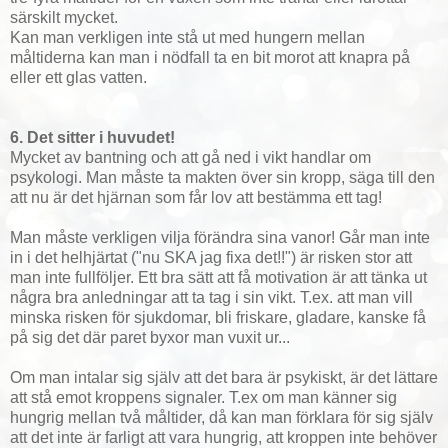
särskilt mycket.
Kan man verkligen inte stå ut med hungern mellan
måltiderna kan man i nödfall ta en bit morot att knapra på
eller ett glas vatten.
6. Det sitter i huvudet!
Mycket av bantning och att gå ned i vikt handlar om
psykologi. Man måste ta makten över sin kropp, säga till den
att nu är det hjärnan som får lov att bestämma ett tag!
Man måste verkligen vilja förändra sina vanor! Går man inte
in i det helhjärtat ("nu SKA jag fixa det!!") är risken stor att
man inte fullföljer. Ett bra sätt att få motivation är att tänka ut
några bra anledningar att ta tag i sin vikt. T.ex. att man vill
minska risken för sjukdomar, bli friskare, gladare, kanske få
på sig det där paret byxor man vuxit ur...
Om man intalar sig själv att det bara är psykiskt, är det lättare
att stå emot kroppens signaler. T.ex om man känner sig
hungrig mellan två måltider, då kan man förklara för sig själv
att det inte är farligt att vara hungrig, att kroppen inte behöver