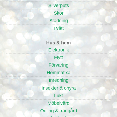
Silverputs
Skor
Städning
Tvätt
Hus & hem
Elektronik
Flytt
Förvaring
Hemmafixa
Inredning
Insekter & ohyra
Lukt
Möbelvård
Odling & trädgård