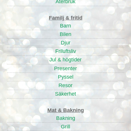
Återbruk
Familj & fritid
Barn
Bilen
Djur
Friluftsliv
Jul & högtider
Presenter
Pyssel
Resor
Säkerhet
Mat & Bakning
Bakning
Grill