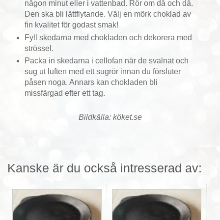
någon minut eller i vattenbad. Rör om då och då.
Den ska bli lättflytande. Välj en mörk choklad av
fin kvalitet för godast smak!
Fyll skedarna med chokladen och dekorera med
strössel.
Packa in skedarna i cellofan när de svalnat och
sug ut luften med ett sugrör innan du försluter
påsen noga. Annars kan chokladen bli
missfärgad efter ett tag.
Bildkälla:
köket.se
Kanske är du också intresserad av: