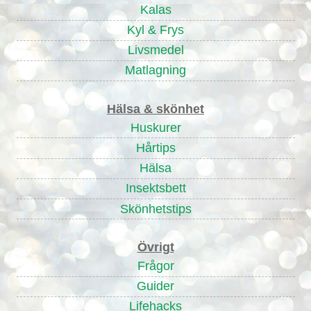
Kalas
Kyl & Frys
Livsmedel
Matlagning
Hälsa & skönhet
Huskurer
Hårtips
Hälsa
Insektsbett
Skönhetstips
Övrigt
Frågor
Guider
Lifehacks