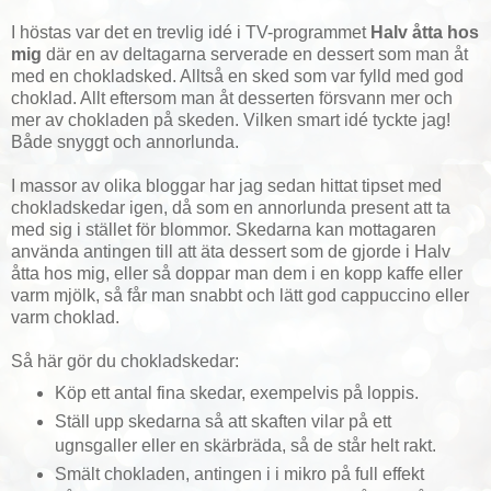
I höstas var det en trevlig idé i TV-programmet
Halv åtta hos
mig
där en av deltagarna serverade en dessert som man åt
med en chokladsked. Alltså en sked som var fylld med god
choklad. Allt eftersom man åt desserten försvann mer och
mer av chokladen på skeden. Vilken smart idé tyckte jag!
Både snyggt och annorlunda.
I massor av olika bloggar har jag sedan hittat tipset med
chokladskedar igen, då som en annorlunda present att ta
med sig i stället för blommor. Skedarna kan mottagaren
använda antingen till att äta dessert som de gjorde i Halv
åtta hos mig, eller så doppar man dem i en kopp kaffe eller
varm mjölk, så får man snabbt och lätt god cappuccino eller
varm choklad.
Så här gör du chokladskedar:
Köp ett antal fina skedar, exempelvis på loppis.
Ställ upp skedarna så att skaften vilar på ett
ugnsgaller eller en skärbräda, så de står helt rakt.
Smält chokladen, antingen i i mikro på full effekt