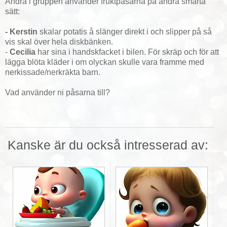
Andra i gruppen använder fruktpåsarna på andra smarta
sätt:
- Kerstin
skalar potatis å slänger direkt i och slipper på så
vis skal över hela diskbänken.
-
Cecilia
har sina i handskfacket i bilen. För skräp och för att
lägga blöta kläder i om olyckan skulle vara framme med
nerkissade/nerkräkta barn.
Vad använder ni påsarna till?
Kanske är du också intresserad av: