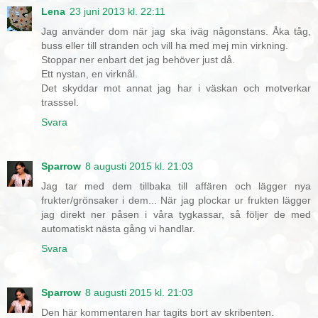
Lena
23 juni 2013 kl. 22:11
Jag använder dom när jag ska iväg någonstans. Åka tåg,
buss eller till stranden och vill ha med mej min virkning.
Stoppar ner enbart det jag behöver just då.
Ett nystan, en virknål.
Det skyddar mot annat jag har i väskan och motverkar
trasssel.
Svara
Sparrow
8 augusti 2015 kl. 21:03
Jag tar med dem tillbaka till affären och lägger nya
frukter/grönsaker i dem... När jag plockar ur frukten lägger
jag direkt ner påsen i våra tygkassar, så följer de med
automatiskt nästa gång vi handlar.
Svara
Sparrow
8 augusti 2015 kl. 21:03
Den här kommentaren har tagits bort av skribenten.