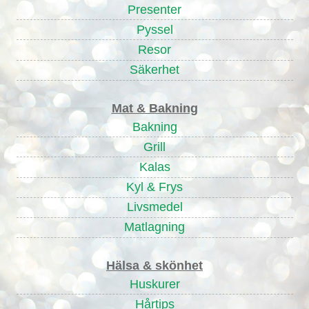
Presenter
Pyssel
Resor
Säkerhet
Mat & Bakning
Bakning
Grill
Kalas
Kyl & Frys
Livsmedel
Matlagning
Hälsa & skönhet
Huskurer
Hårtips