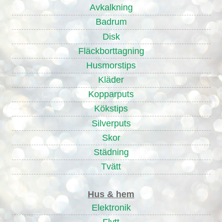
Avkalkning
Badrum
Disk
Fläckborttagning
Husmorstips
Kläder
Kopparputs
Kökstips
Silverputs
Skor
Städning
Tvätt
Hus & hem
Elektronik
Flytt