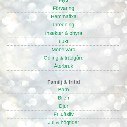
Förvaring
Hemmafixa
Inredning
Insekter & ohyra
Lukt
Möbelvård
Odling & trädgård
Återbruk
Familj & fritid
Barn
Bilen
Djur
Friluftsliv
Jul & högtider