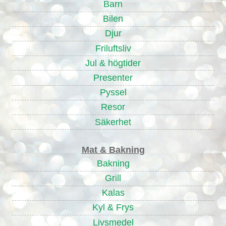
Barn
Bilen
Djur
Friluftsliv
Jul & högtider
Presenter
Pyssel
Resor
Säkerhet
Mat & Bakning
Bakning
Grill
Kalas
Kyl & Frys
Livsmedel