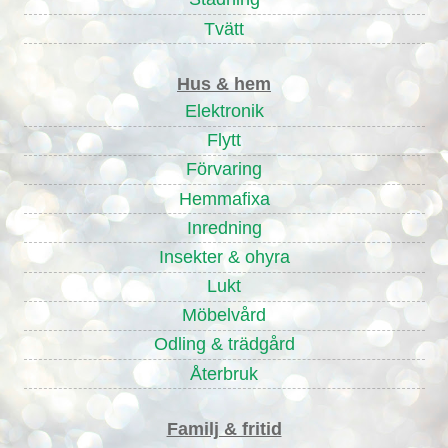
Tvätt
Hus & hem
Elektronik
Flytt
Förvaring
Hemmafixa
Inredning
Insekter & ohyra
Lukt
Möbelvård
Odling & trädgård
Återbruk
Familj & fritid