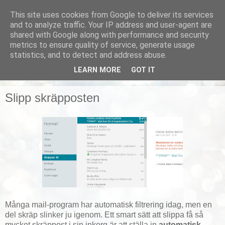
This site uses cookies from Google to deliver its services
Smarta vardagstips
and to analyze traffic. Your IP address and user-agent are
shared with Google along with performance and security
metrics to ensure quality of service, generate usage
Husmorstips, tricks och knep, smarta lösningar!
statistics, and to detect and address abuse.
LEARN MORE
GOT IT
▼
Slipp skräpposten
Många mail-program har automatisk filtrering idag, men en
del skräp slinker ju igenom. Ett smart sätt att slippa få så
mycket skräppost i sin inkorg är att ställa in
automatisk