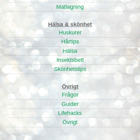
Matlagning
Hälsa & skönhet
Huskurer
Hårtips
Hälsa
Insektsbett
Skönhetstips
Övrigt
Frågor
Guider
Lifehacks
Övrigt