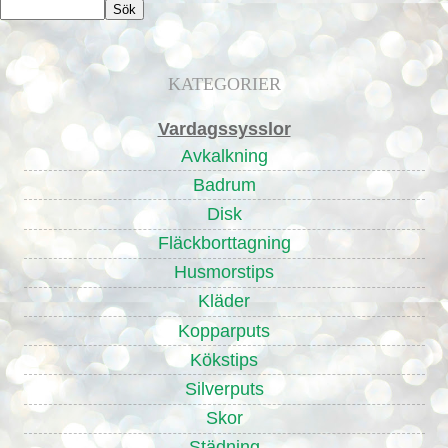
KATEGORIER
Vardagssysslor
Avkalkning
Badrum
Disk
Fläckborttagning
Husmorstips
Kläder
Kopparputs
Kökstips
Silverputs
Skor
Städning