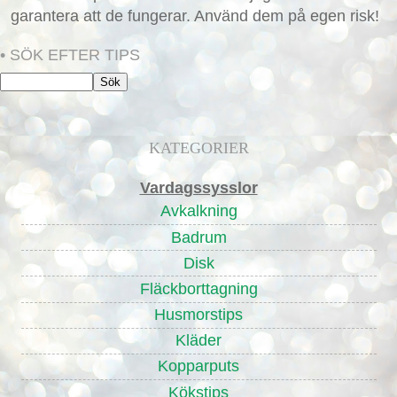
garantera att de fungerar. Använd dem på egen risk!
• SÖK EFTER TIPS
KATEGORIER
Vardagssysslor
Avkalkning
Badrum
Disk
Fläckborttagning
Husmorstips
Kläder
Kopparputs
Kökstips