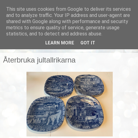
This site uses cookies from Google to deliver its services
Smarta vardagstips
and to analyze traffic. Your IP address and user-agent are
shared with Google along with performance and security
metrics to ensure quality of service, generate usage
Husmorstips, tricks och knep, smarta lösningar!
statistics, and to detect and address abuse.
LEARN MORE
GOT IT
▼
Återbruka jultallrikarna