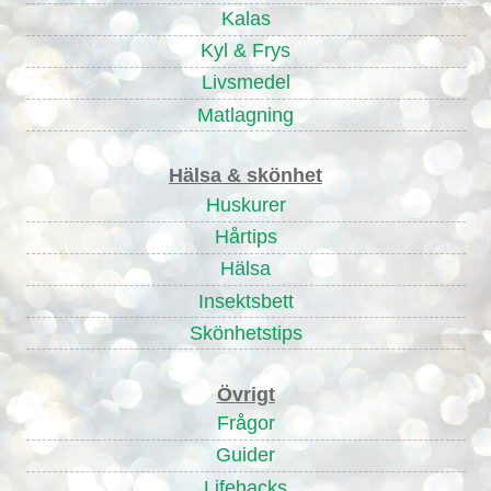
Kalas
Kyl & Frys
Livsmedel
Matlagning
Hälsa & skönhet
Huskurer
Hårtips
Hälsa
Insektsbett
Skönhetstips
Övrigt
Frågor
Guider
Lifehacks