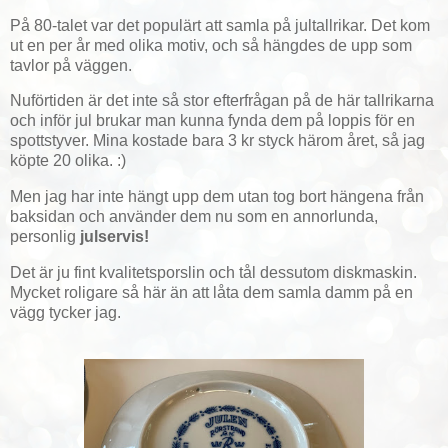
På 80-talet var det populärt att samla på jultallrikar. Det kom
ut en per år med olika motiv, och så hängdes de upp som
tavlor på väggen.
Nuförtiden är det inte så stor efterfrågan på de här tallrikarna
och inför jul brukar man kunna fynda dem på loppis för en
spottstyver. Mina kostade bara 3 kr styck härom året, så jag
köpte 20 olika. :)
Men jag har inte hängt upp dem utan tog bort hängena från
baksidan och använder dem nu som en annorlunda,
personlig
julservis!
Det är ju fint kvalitetsporslin och tål dessutom diskmaskin.
Mycket roligare så här än att låta dem samla damm på en
vägg tycker jag.