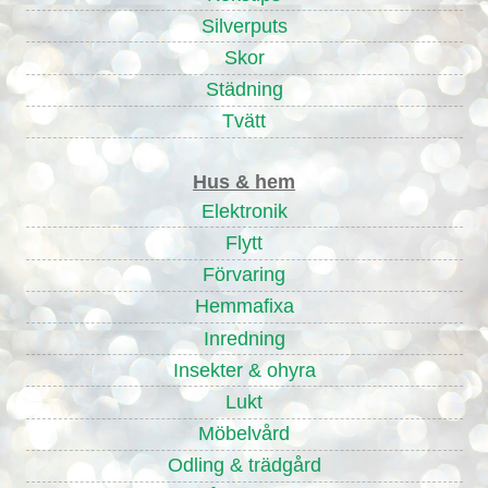
Silverputs
Skor
Städning
Tvätt
Hus & hem
Elektronik
Flytt
Förvaring
Hemmafixa
Inredning
Insekter & ohyra
Lukt
Möbelvård
Odling & trädgård