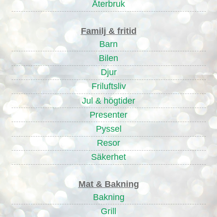
Återbruk
Familj & fritid
Barn
Bilen
Djur
Friluftsliv
Jul & högtider
Presenter
Pyssel
Resor
Säkerhet
Mat & Bakning
Bakning
Grill