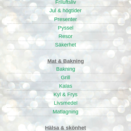
Friluftsliv
Jul & högtider
Presenter
Pyssel
Resor
Säkerhet
Mat & Bakning
Bakning
Grill
Kalas
Kyl & Frys
Livsmedel
Matlagning
Hälsa & skönhet