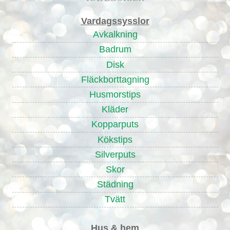
Vardagssysslor
Avkalkning
Badrum
Disk
Fläckborttagning
Husmorstips
Kläder
Kopparputs
Kökstips
Silverputs
Skor
Städning
Tvätt
Hus & hem