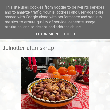
This site uses cookies from Google to deliver its services
Smarta vardagstips
and to analyze traffic. Your IP address and user-agent are
shared with Google along with performance and security
metrics to ensure quality of service, generate usage
Husmorstips, tricks och knep, smarta lösningar!
statistics, and to detect and address abuse.
LEARN MORE
GOT IT
▼
Julnötter utan skräp