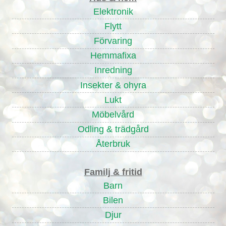
Elektronik
Flytt
Förvaring
Hemmafixa
Inredning
Insekter & ohyra
Lukt
Möbelvård
Odling & trädgård
Återbruk
Familj & fritid
Barn
Bilen
Djur