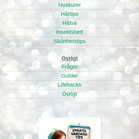
Huskurer
Hårtips
Hälsa
Insektsbett
Skönhetstips
Övrigt
Frågor
Guider
Lifehacks
Övrigt