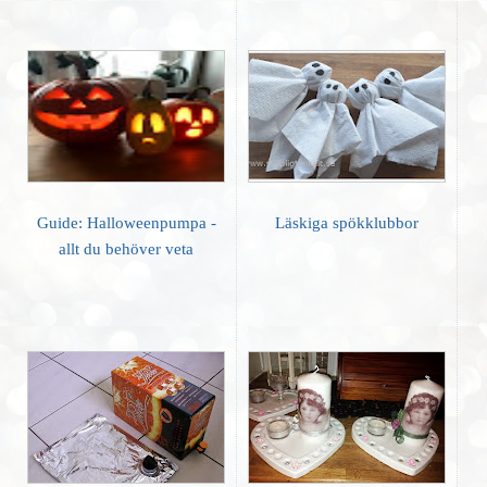
Guide: Halloweenpumpa -
Läskiga spökklubbor
allt du behöver veta