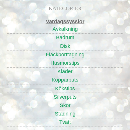
KATEGORIER
Vardagssysslor
Avkalkning
Badrum
Disk
Fläckborttagning
Husmorstips
Kläder
Kopparputs
Kökstips
Silverputs
Skor
Städning
Tvätt