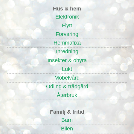
Hus & hem
Elektronik
Flytt
Förvaring
Hemmafixa
Inredning
Insekter & ohyra
Lukt
Möbelvård
Odling & trädgård
Återbruk
Familj & fritid
Barn
Bilen