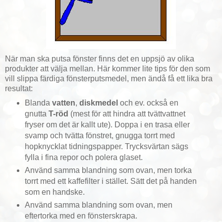
När man ska putsa fönster finns det en uppsjö av olika
produkter att välja mellan. Här kommer lite tips för den som
vill slippa färdiga fönsterputsmedel, men ändå få ett lika bra
resultat:
Blanda
vatten
,
diskmedel
och ev. också en
gnutta
T-röd
(mest för att hindra att tvättvattnet
fryser om det är kallt ute). Doppa i en trasa eller
svamp och tvätta fönstret, gnugga torrt med
hopknycklat tidningspapper. Trycksvärtan sägs
fylla i fina repor och polera glaset.
Använd samma blandning som ovan, men torka
torrt med ett kaffefilter i stället. Sätt det på handen
som en handske.
Använd samma blandning som ovan, men
eftertorka med en fönsterskrapa.