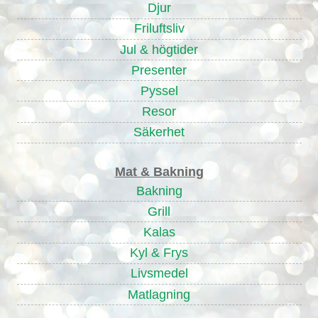
Djur
Friluftsliv
Jul & högtider
Presenter
Pyssel
Resor
Säkerhet
Mat & Bakning
Bakning
Grill
Kalas
Kyl & Frys
Livsmedel
Matlagning