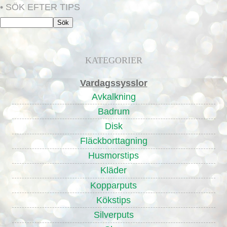
• SÖK EFTER TIPS
KATEGORIER
Vardagssysslor
Avkalkning
Badrum
Disk
Fläckborttagning
Husmorstips
Kläder
Kopparputs
Kökstips
Silverputs