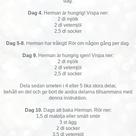
dag.
Dag 4.
Herman är hungrig! Vispa ner:
2 dl mjölk
2 dl vetemjöl
2,5 dl socker
Dag 5-8.
Herman har tråkigt! Rör om någon gång per dag.
Dag 9.
Herman är hungrig igen! Vispa ner:
2 dl mjölk
2 dl vetemjöl
2,5 dl socker
Dela sedan smeten i 4 eller 5 lika stora delar,
behåll en del och ge bort de andra delarna tillsammans med
denna instruktion.
Dag 10.
Dags att baka Herman. Rör ner:
1,5 dl matolja eller smält smör
3 st ägg
2 dl socker
3,5 dl vetemjöl