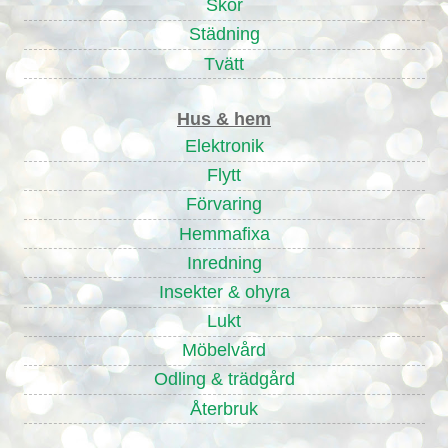
Skor
Städning
Tvätt
Hus & hem
Elektronik
Flytt
Förvaring
Hemmafixa
Inredning
Insekter & ohyra
Lukt
Möbelvård
Odling & trädgård
Återbruk