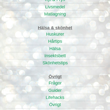
Livsmedel
Matlagning
Hälsa & skönhet
Huskurer
Hårtips
Hälsa
Insektsbett
Skönhetstips
Övrigt
Frågor
Guider
Lifehacks
Övrigt