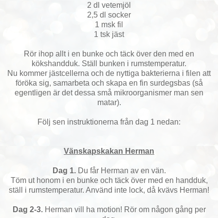
2 dl vetemjöl
2,5 dl socker
1 msk fil
1 tsk jäst
Rör ihop allt i en bunke och täck över den med en
kökshandduk. Ställ bunken i rumstemperatur.
Nu kommer jästcellerna och de nyttiga bakterierna i filen att
föröka sig, samarbeta och skapa en fin surdegsbas (så
egentligen är det dessa små mikroorganismer man sen
matar).
Följ sen instruktionerna från dag 1 nedan:
Vänskapskakan Herman
Dag 1.
Du får Herman av en vän.
Töm ut honom i en bunke och täck över med en handduk,
ställ i rumstemperatur. Använd inte lock, då kvävs Herman!
Dag 2-3.
Herman vill ha motion! Rör om någon gång per