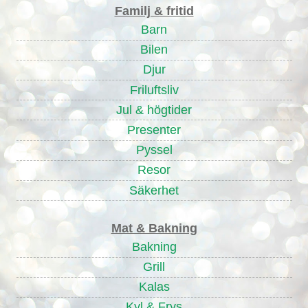
Familj & fritid
Barn
Bilen
Djur
Friluftsliv
Jul & högtider
Presenter
Pyssel
Resor
Säkerhet
Mat & Bakning
Bakning
Grill
Kalas
Kyl & Frys