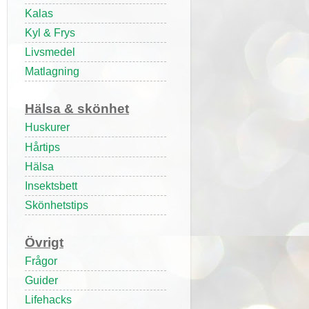
Kalas
Kyl & Frys
Livsmedel
Matlagning
Hälsa & skönhet
Huskurer
Hårtips
Hälsa
Insektsbett
Skönhetstips
Övrigt
Frågor
Guider
Lifehacks