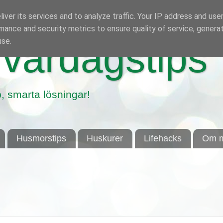
iver its services and to analyze traffic. Your IP address and use
mance and security metrics to ensure quality of service, genera
use.
vardagstips
, smarta lösningar!
Husmorstips
Huskurer
Lifehacks
Om m