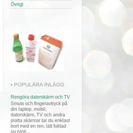
Övrigt
• POPULÄRA INLÄGG
Rengöra datorskärm och TV
Smuts och fingeravtryck på
din laptop, mobil,
datorskärm, TV och andra
platta skärmar tar du enklast
bort med en ren, lätt fuktad
(ej blöt!...