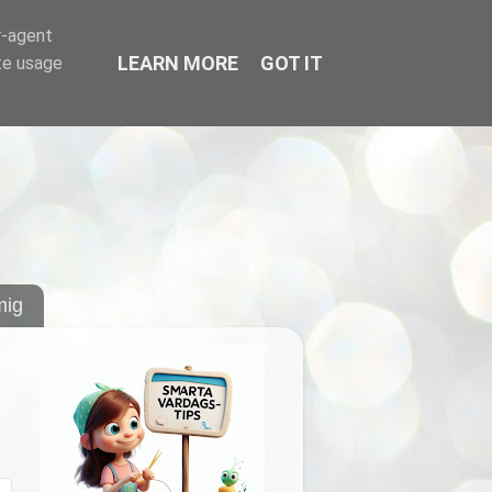
r-agent
LEARN MORE
GOT IT
te usage
ig