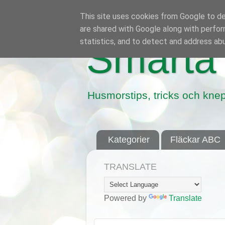
This site uses cookies from Google to del
are shared with Google along with perfor
statistics, and to detect and address ab
Smarta 
Husmorstips, tricks och knep
Kategorier
Fläckar ABC
TRANSLATE
Powered by
Translate