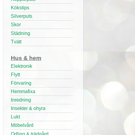
Kökstips
Silverputs
Skor
Städning
Tvätt
Hus & hem
Elektronik
Flytt
Förvaring
Hemmafixa
Inredning
Insekter & ohyra
Lukt
Möbelvård
Odling & trädgård