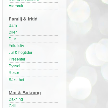
Återbruk
Familj & fritid
Barn
Bilen
Djur
Friluftsliv
Jul & högtider
Presenter
Pyssel
Resor
Säkerhet
Mat & Bakning
Bakning
Grill