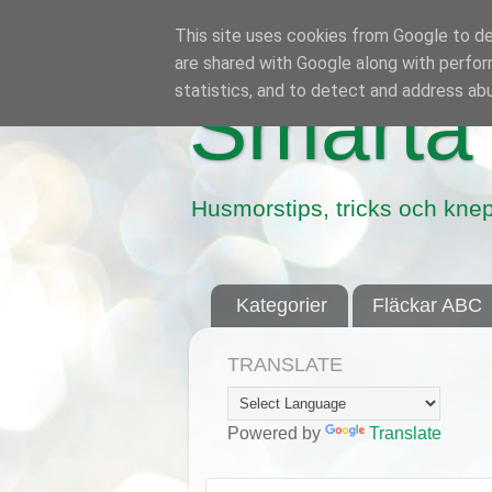
This site uses cookies from Google to del
are shared with Google along with perfor
statistics, and to detect and address ab
Smarta 
Husmorstips, tricks och knep
Kategorier
Fläckar ABC
TRANSLATE
Powered by
Translate