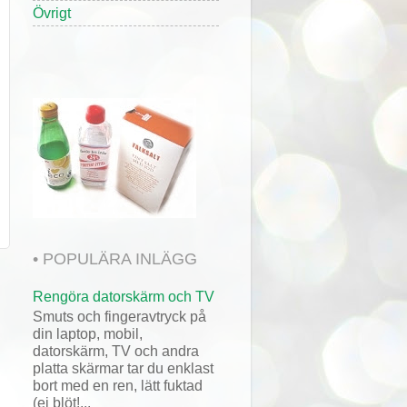
Övrigt
• POPULÄRA INLÄGG
Rengöra datorskärm och TV
Smuts och fingeravtryck på
din laptop, mobil,
datorskärm, TV och andra
platta skärmar tar du enklast
bort med en ren, lätt fuktad
(ej blöt!...