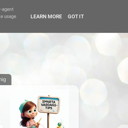
r-agent
LEARN MORE
GOT IT
te usage
ig