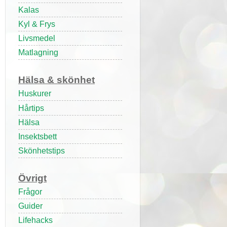
Kalas
Kyl & Frys
Livsmedel
Matlagning
Hälsa & skönhet
Huskurer
Hårtips
Hälsa
Insektsbett
Skönhetstips
Övrigt
Frågor
Guider
Lifehacks