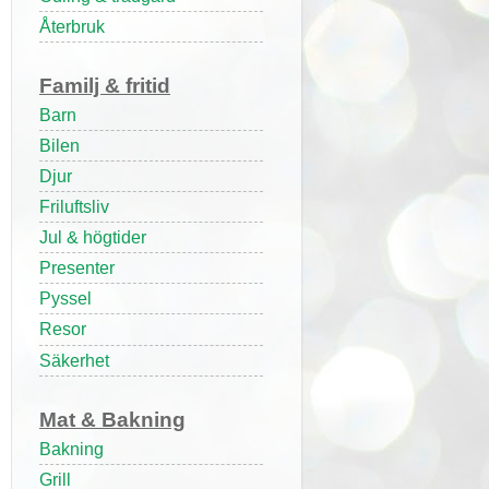
Återbruk
Familj & fritid
Barn
Bilen
Djur
Friluftsliv
Jul & högtider
Presenter
Pyssel
Resor
Säkerhet
Mat & Bakning
Bakning
Grill