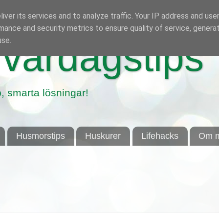
iver its services and to analyze traffic. Your IP address and use
mance and security metrics to ensure quality of service, genera
use.
vardagstips
, smarta lösningar!
Husmorstips
Huskurer
Lifehacks
Om m