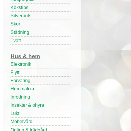
Kökstips
Silverputs
Skor
Städning
Tvätt
Hus & hem
Elektronik
Flytt
Förvaring
Hemmafixa
Inredning
Insekter & ohyra
Lukt
Möbelvård
Odling & trädgård