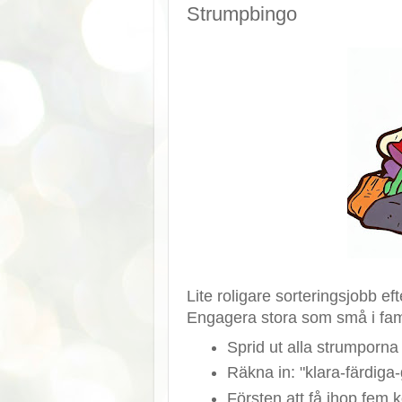
Strumpbingo
Lite roligare sorteringsjobb e
Engagera stora som små i fami
Sprid ut alla strumporna 
Räkna in: "klara-färdiga-
Försten att få ihop fem 