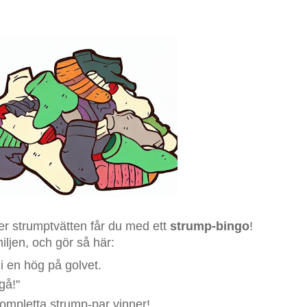
fter strumptvätten får du med ett
strump-bingo
!
ljen, och gör så här:
i en hög på golvet.
gå!"
kompletta strump-par vinner!