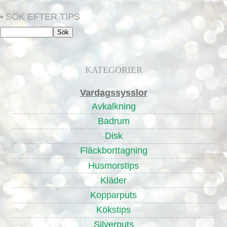
• SÖK EFTER TIPS
KATEGORIER
Vardagssysslor
Avkalkning
Badrum
Disk
Fläckborttagning
Husmorstips
Kläder
Kopparputs
Kökstips
Silverputs