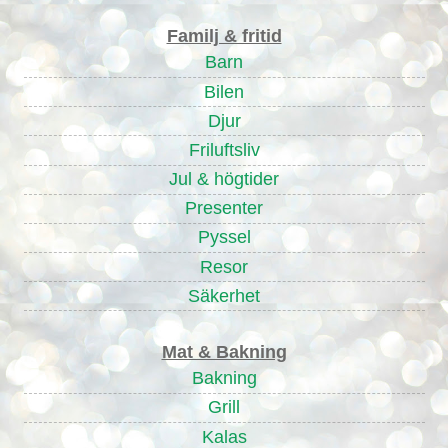
Familj & fritid
Barn
Bilen
Djur
Friluftsliv
Jul & högtider
Presenter
Pyssel
Resor
Säkerhet
Mat & Bakning
Bakning
Grill
Kalas