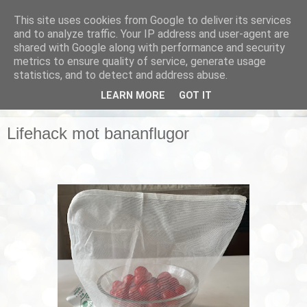
This site uses cookies from Google to deliver its services
Smarta vardagstips
and to analyze traffic. Your IP address and user-agent are
shared with Google along with performance and security
metrics to ensure quality of service, generate usage
Husmorstips, tricks och knep, smarta lösningar!
statistics, and to detect and address abuse.
LEARN MORE
GOT IT
▼
Lifehack mot bananflugor