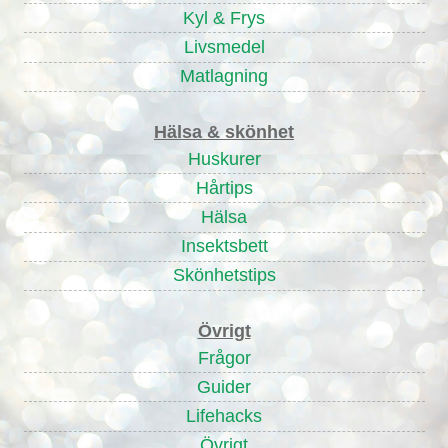
Kyl & Frys
Livsmedel
Matlagning
Hälsa & skönhet
Huskurer
Hårtips
Hälsa
Insektsbett
Skönhetstips
Övrigt
Frågor
Guider
Lifehacks
Övrigt