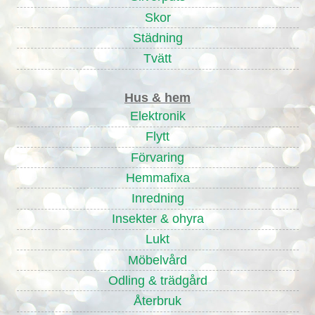
Skor
Städning
Tvätt
Hus & hem
Elektronik
Flytt
Förvaring
Hemmafixa
Inredning
Insekter & ohyra
Lukt
Möbelvård
Odling & trädgård
Återbruk