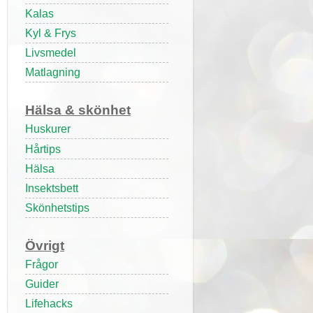
Kalas
Kyl & Frys
Livsmedel
Matlagning
Hälsa & skönhet
Huskurer
Hårtips
Hälsa
Insektsbett
Skönhetstips
Övrigt
Frågor
Guider
Lifehacks