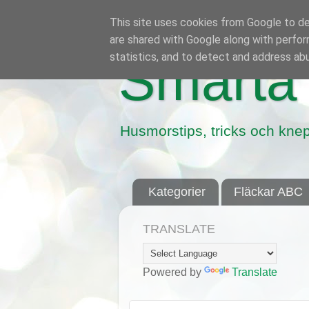
This site uses cookies from Google to del
are shared with Google along with perfor
statistics, and to detect and address ab
Smarta 
Husmorstips, tricks och knep
Kategorier
Fläckar ABC
TRANSLATE
Powered by
Translate