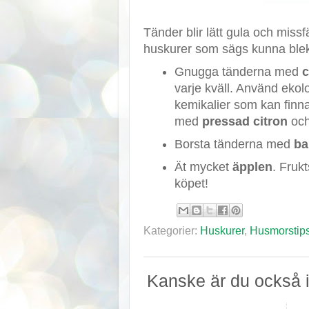
Tänder blir lätt gula och miss
huskurer som sägs
kunna
ble
Gnugga tänderna med
c
varje kväll. Använd ekolo
kemikalier som kan finn
med
pressad citron
och
Borsta tänderna med
ba
Ät mycket
äpplen
. Fruk
köpet!
Kategorier:
Huskurer
,
Husmorstip
Kanske är du också i