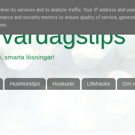
iver its services and to analyze traffic. Your IP address and use
mance and security metrics to ensure quality of service, genera
use.
vardagstips
, smarta lösningar!
Husmorstips
Huskurer
Lifehacks
Om m