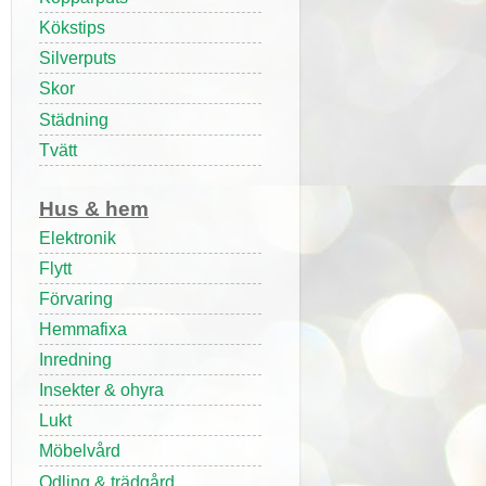
Kökstips
Silverputs
Skor
Städning
Tvätt
Hus & hem
Elektronik
Flytt
Förvaring
Hemmafixa
Inredning
Insekter & ohyra
Lukt
Möbelvård
Odling & trädgård