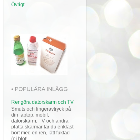
Övrigt
• POPULÄRA INLÄGG
Rengöra datorskärm och TV
Smuts och fingeravtryck på
din laptop, mobil,
datorskärm, TV och andra
platta skärmar tar du enklast
bort med en ren, lätt fuktad
(ej blöt!...