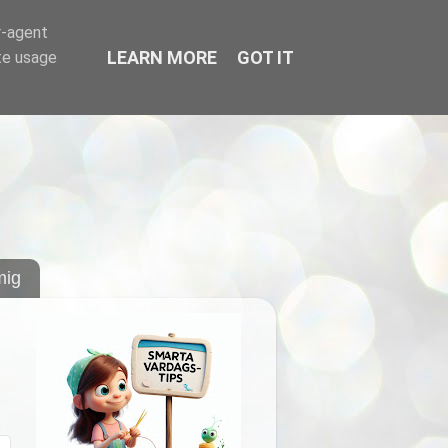
r-agent
LEARN MORE
GOT IT
te usage
ig