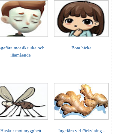
ngefära mot åksjuka och
Bota hicka
illamående
Huskur mot myggbett
Ingefära vid förkylning -