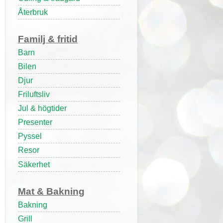
Återbruk
Familj & fritid
Barn
Bilen
Djur
Friluftsliv
Jul & högtider
Presenter
Pyssel
Resor
Säkerhet
Mat & Bakning
Bakning
Grill