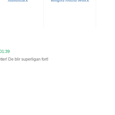
Julmustfläck
Rengöra rostfria bestick
 01:39
r! De blir superligan fort!