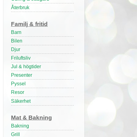
Återbruk
Familj & fritid
Barn
Bilen
Djur
Friluftsliv
Jul & högtider
Presenter
Pyssel
Resor
Säkerhet
Mat & Bakning
Bakning
Grill