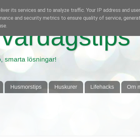
iver its services and to analyze traffic. Your IP address and use
mance and security metrics to ensure quality of service, genera
use.
vardagstips
, smarta lösningar!
Husmorstips
Huskurer
Lifehacks
Om m