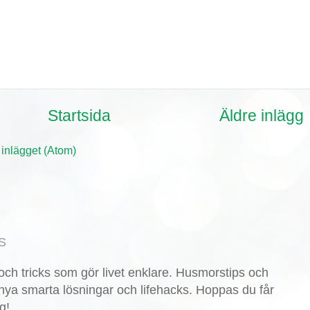
Startsida
Äldre inlägg
 inlägget (Atom)
S
ch tricks som gör livet enklare. Husmorstips och
nya smarta lösningar och lifehacks. Hoppas du får
g!