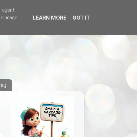
r-agent
LEARN MORE
GOT IT
te usage
ig