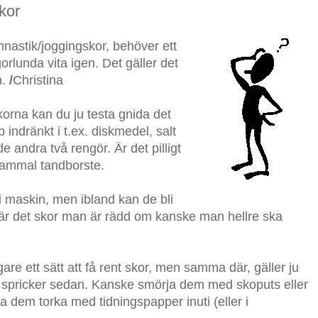
kor
mnastik/joggingskor, behöver ett
orlunda vita igen. Det gäller det
.
/
Christina
skorna kan du ju testa gnida det
indränkt i t.ex. diskmedel, salt
e andra två rengör. Är det pilligt
gammal tandborste.
i maskin, men ibland kan de bli
 är det skor man är rädd om kanske man hellre ska
igare ett sätt att få rent skor, men samma där, gäller ju
ret spricker sedan. Kanske smörja dem med skoputs eller
ta dem torka med tidningspapper inuti (eller i