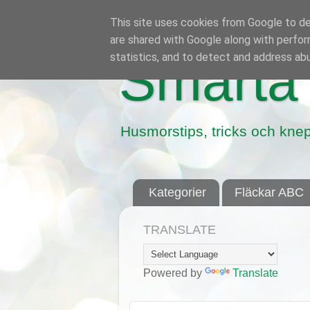
This site uses cookies from Google to del
are shared with Google along with perfor
statistics, and to detect and address ab
Smarta 
Husmorstips, tricks och knep
Kategorier
Fläckar ABC
TRANSLATE
Powered by
Translate