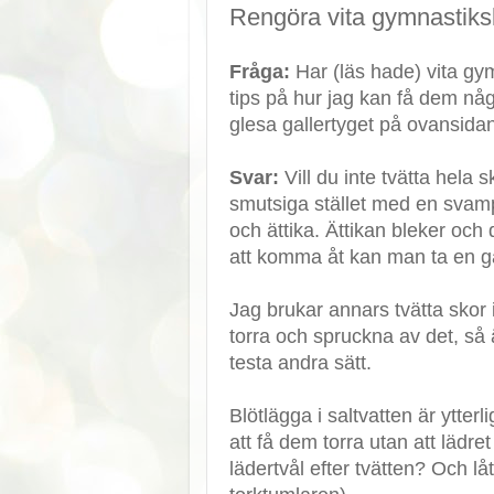
Rengöra vita gymnastiks
Fråga:
Har (läs hade) vita gy
tips på hur jag kan få dem någ
glesa gallertyget på ovansidan
Svar:
Vill du inte tvätta hela 
smutsiga stället med en svamp 
och ättika. Ättikan bleker och d
att komma åt kan man ta en 
Jag brukar annars tvätta skor 
torra och spruckna av det, så
testa andra sätt.
Blötlägga i saltvatten är ytterl
att få dem torra utan att läd
lädertvål efter tvätten? Och lå