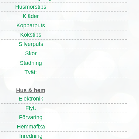
Husmorstips
Kläder
Kopparputs
Kökstips
Silverputs
Skor
Städning
Tvätt
Hus & hem
Elektronik
Flytt
Förvaring
Hemmafixa
Inredning