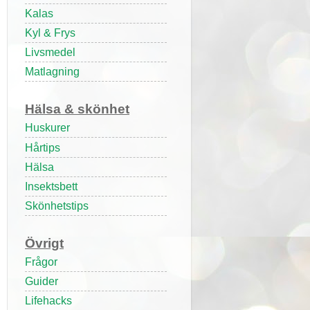
Kalas
Kyl & Frys
Livsmedel
Matlagning
Hälsa & skönhet
Huskurer
Hårtips
Hälsa
Insektsbett
Skönhetstips
Övrigt
Frågor
Guider
Lifehacks