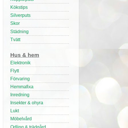
Kökstips
Silverputs
Skor
Städning
Tvätt
Hus & hem
Elektronik
Flytt
Förvaring
Hemmafixa
Inredning
Insekter & ohyra
Lukt
Möbelvård
Odling & trädgård