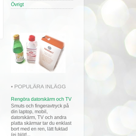
Övrigt
• POPULÄRA INLÄGG
Rengöra datorskärm och TV
Smuts och fingeravtryck på
din laptop, mobil,
datorskärm, TV och andra
platta skärmar tar du enklast
bort med en ren, lätt fuktad
(ej blöt!...