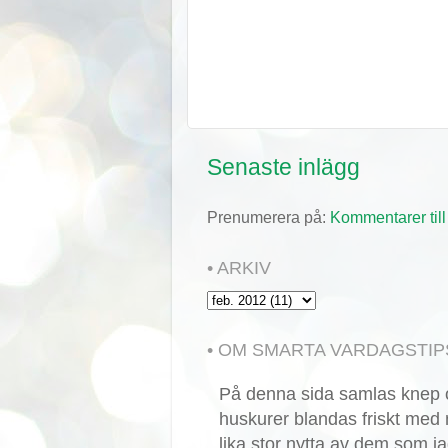
Senaste inlägg
Prenumerera på:
Kommentarer till
• ARKIV
• OM SMARTA VARDAGSTIP
På denna sida samlas knep o
huskurer blandas friskt med 
lika stor nytta av dem som ja