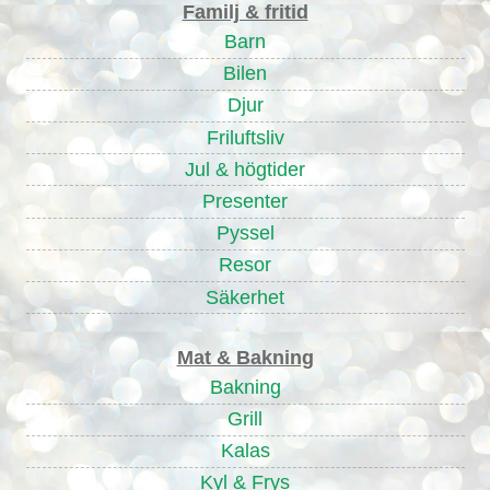
Familj & fritid
Barn
Bilen
Djur
Friluftsliv
Jul & högtider
Presenter
Pyssel
Resor
Säkerhet
Mat & Bakning
Bakning
Grill
Kalas
Kyl & Frys