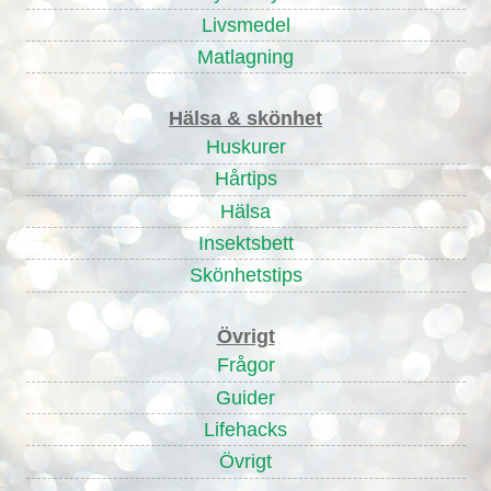
Livsmedel
Matlagning
Hälsa & skönhet
Huskurer
Hårtips
Hälsa
Insektsbett
Skönhetstips
Övrigt
Frågor
Guider
Lifehacks
Övrigt