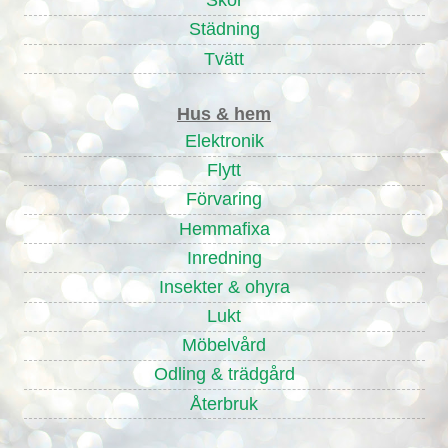
Skor
Städning
Tvätt
Hus & hem
Elektronik
Flytt
Förvaring
Hemmafixa
Inredning
Insekter & ohyra
Lukt
Möbelvård
Odling & trädgård
Återbruk