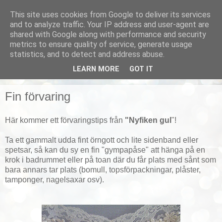
This site uses cookies from Google to deliver its services
Smarta vardagstips
and to analyze traffic. Your IP address and user-agent are
shared with Google along with performance and security
metrics to ensure quality of service, generate usage
Husmorstips, tricks och knep, smarta lösningar!
statistics, and to detect and address abuse.
LEARN MORE
GOT IT
▼
Fin förvaring
Här kommer ett förvaringstips från
"Nyfiken gul
"!
Ta ett gammalt udda fint örngott och lite sidenband eller
spetsar, så kan du sy en fin "gympapåse" att hänga på en
krok i badrummet eller på toan där du får plats med sånt som
bara annars tar plats (bomull, topsförpackningar, plåster,
tamponger, nagelsaxar osv).