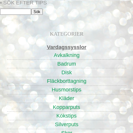
• SÖK EFTER TIPS
KATEGORIER
Vardagssysslor
Avkalkning
Badrum
Disk
Fläckborttagning
Husmorstips
Kläder
Kopparputs
Kökstips
Silverputs