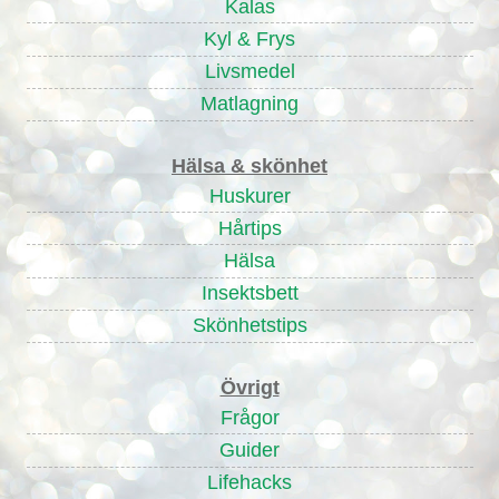
Kalas
Kyl & Frys
Livsmedel
Matlagning
Hälsa & skönhet
Huskurer
Hårtips
Hälsa
Insektsbett
Skönhetstips
Övrigt
Frågor
Guider
Lifehacks