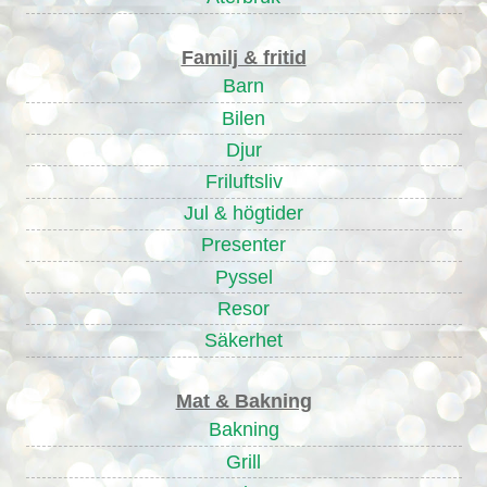
Familj & fritid
Barn
Bilen
Djur
Friluftsliv
Jul & högtider
Presenter
Pyssel
Resor
Säkerhet
Mat & Bakning
Bakning
Grill