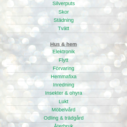
Silverputs
Skor
Städning
Tvätt
Hus & hem
Elektronik
Flytt
Förvaring
Hemmafixa
Inredning
Insekter & ohyra
Lukt
Möbelvård
Odling & trädgård
Återbruk