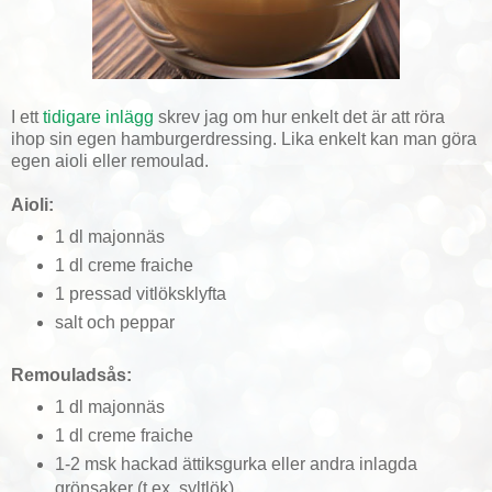
I ett
tidigare inlägg
skrev jag om hur enkelt det är att röra
ihop sin egen hamburgerdressing. Lika enkelt kan man göra
egen aioli eller remoulad.
Aioli:
1 dl majonnäs
1 dl creme fraiche
1 pressad vitlöksklyfta
salt och peppar
Remouladsås:
1 dl majonnäs
1 dl creme fraiche
1-2 msk hackad ättiksgurka eller andra inlagda
grönsaker (t.ex. syltlök)