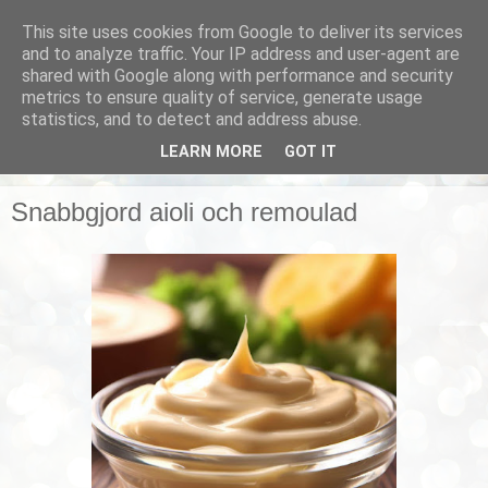
This site uses cookies from Google to deliver its services
Smarta vardagstips
and to analyze traffic. Your IP address and user-agent are
shared with Google along with performance and security
metrics to ensure quality of service, generate usage
Husmorstips, tricks och knep, smarta lösningar!
statistics, and to detect and address abuse.
LEARN MORE
GOT IT
▼
Snabbgjord aioli och remoulad