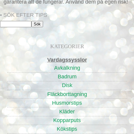
garantera att de fungerar. Använd dem på egen risk!
• SÖK EFTER TIPS
KATEGORIER
Vardagssysslor
Avkalkning
Badrum
Disk
Fläckborttagning
Husmorstips
Kläder
Kopparputs
Kökstips