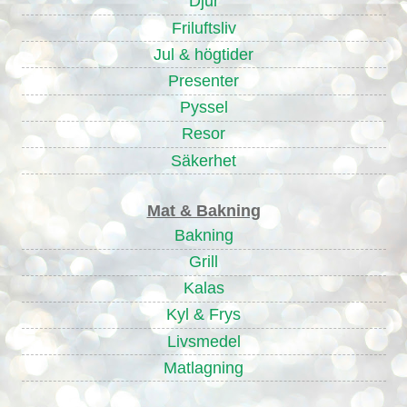
Djur
Friluftsliv
Jul & högtider
Presenter
Pyssel
Resor
Säkerhet
Mat & Bakning
Bakning
Grill
Kalas
Kyl & Frys
Livsmedel
Matlagning