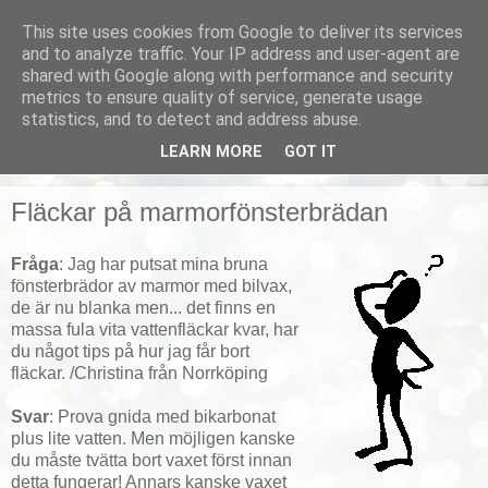
This site uses cookies from Google to deliver its services
Smarta vardagstips
and to analyze traffic. Your IP address and user-agent are
shared with Google along with performance and security
metrics to ensure quality of service, generate usage
Husmorstips, tricks och knep, smarta lösningar!
statistics, and to detect and address abuse.
LEARN MORE
GOT IT
▼
Fläckar på marmorfönsterbrädan
Fråga
: Jag har putsat mina bruna
fönsterbrädor av marmor med bilvax,
de är nu blanka men... det finns en
massa fula vita vattenfläckar kvar, har
du något tips på hur jag får bort
fläckar. /Christina från Norrköping
Svar
: Prova gnida med bikarbonat
plus lite vatten. Men möjligen kanske
du måste tvätta bort vaxet först innan
detta fungerar! Annars kanske vaxet