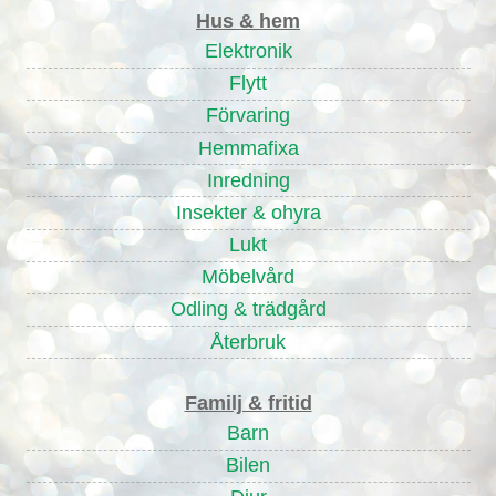
Hus & hem
Elektronik
Flytt
Förvaring
Hemmafixa
Inredning
Insekter & ohyra
Lukt
Möbelvård
Odling & trädgård
Återbruk
Familj & fritid
Barn
Bilen