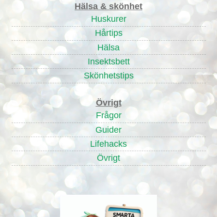
Hälsa & skönhet
Huskurer
Hårtips
Hälsa
Insektsbett
Skönhetstips
Övrigt
Frågor
Guider
Lifehacks
Övrigt