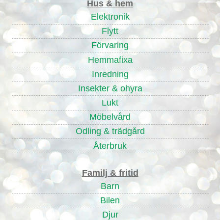
Hus & hem
Elektronik
Flytt
Förvaring
Hemmafixa
Inredning
Insekter & ohyra
Lukt
Möbelvård
Odling & trädgård
Återbruk
Familj & fritid
Barn
Bilen
Djur