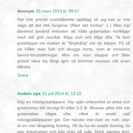
Anonym
25 mars 2013 kl. 09:57
Har inte provat ovanstående upplägg så jag kan ju inte
säga att det inte fungerar (Klart det funkar! :) ) Men har
däremot använd metoden att hålla gräsmattan kortklippt
med rätt gott resultat. Klipp kort och klipp ofta. Ta bort
gräsklippet om mattan är "långhårig" när du klipper. På så
vis håller man fukt och skugga borta, som är mossans
favorit-förutsättningar. Men om man slappar och låter
gräset växa sig långt igen så kommer mossan rätt snart
tillbaka.
Svara
Anders tips
21 juli 2014 kl. 13:10
Köp en robotgräsklippare. Har själv erfarenhet av detta och
gräsmattan blir otroligt fin efter 1-2 år. Mossan gillar inte när
gräsmattan klipps ofta, vilket är exakt vad
robotgräsklipparen gör. Det händer inte över en natt, utan
är en mer långsiktig lösning. Vill du ha en snabb lösning, riv
upp gräsmattan och köp gräs på rulle. Dock ganska dyrt,