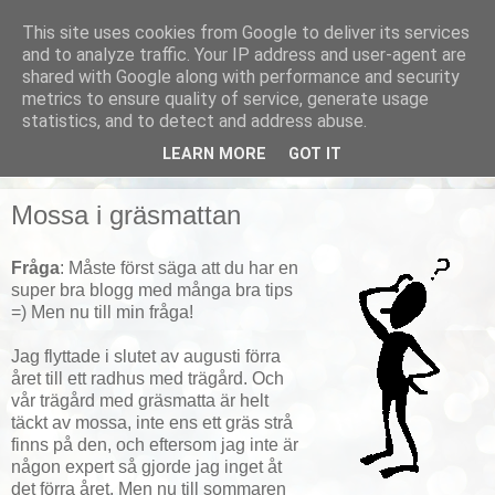
This site uses cookies from Google to deliver its services
Smarta vardagstips
and to analyze traffic. Your IP address and user-agent are
shared with Google along with performance and security
metrics to ensure quality of service, generate usage
Husmorstips, tricks och knep, smarta lösningar!
statistics, and to detect and address abuse.
LEARN MORE
GOT IT
▼
Mossa i gräsmattan
Fråga
: Måste först säga att du har en
super bra blogg med många bra tips
=) Men nu till min fråga!
Jag flyttade i slutet av augusti förra
året till ett radhus med trägård. Och
vår trägård med gräsmatta är helt
täckt av mossa, inte ens ett gräs strå
finns på den, och eftersom jag inte är
någon expert så gjorde jag inget åt
det förra året. Men nu till sommaren