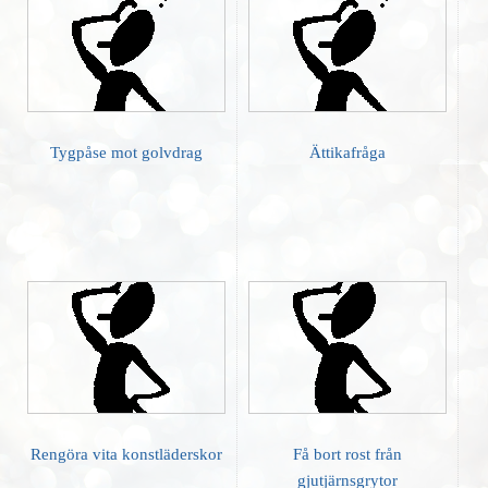
Tygpåse mot golvdrag
Ättikafråga
Rengöra vita konstläderskor
Få bort rost från
gjutjärnsgrytor