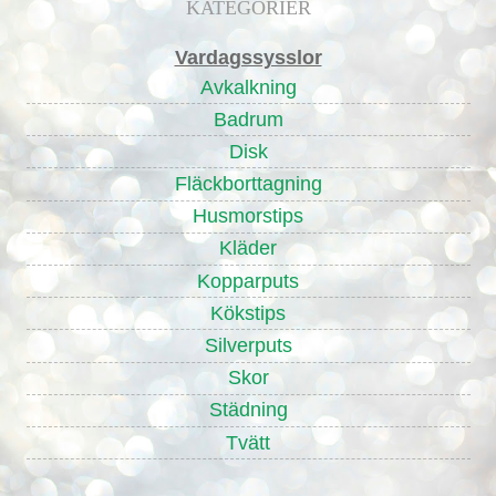
KATEGORIER
Vardagssysslor
Avkalkning
Badrum
Disk
Fläckborttagning
Husmorstips
Kläder
Kopparputs
Kökstips
Silverputs
Skor
Städning
Tvätt