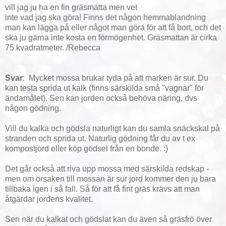
vill jag ju ha en fin gräsmatta men vet
inte vad jag ska göra! Finns det någon hemmablandning
man kan lägga på eller något man göra för att få bort, och det
ska ju gärna inte kosta en förmögenhet. Gräsmattan är cirka
75 kvadratmeter. /Rebecca
Svar
: Mycket mossa brukar tyda på att marken är sur. Du
kan testa sprida ut kalk (finns särskilda små "vagnar" för
ändamålet). Sen kan jorden också behöva näring, dvs
någon gödning.
Vill du kalka och gödsla naturligt kan du samla snäckskal på
stranden och sprida ut. Naturlig gödning får du av t ex
kompostjord eller köp gödsel från en bonde. :)
Det går också att riva upp mossa med särskilda redskap -
men om orsaken till mossan är sur jord kommer den ju bara
tillbaka igen i så fall. Så för att få fint gräs krävs att man
åtgärdar jordens kvalitet.
Sen när du kalkat och gödslat kan du även så gräsfrö över