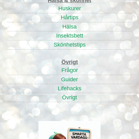
Hälsa & skönhet
Huskurer
Hårtips
Hälsa
Insektsbett
Skönhetstips
Övrigt
Frågor
Guider
Lifehacks
Övrigt